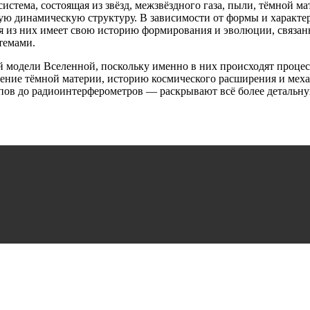
истема, состоящая из звёзд, межзвёздного газа, пыли, тёмной м
ю динамическую структуру. В зависимости от формы и характер
я из них имеет свою историю формирования и эволюции, связан
темами.
 модели Вселенной, поскольку именно в них происходят процесс
еление тёмной материи, историю космического расширения и ме
ов до радиоинтерферометров — раскрывают всё более детальну