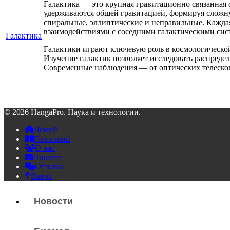
Галактика — это крупная гравитационно связанная с
удерживаются общей гравитацией, формируя сложну
спиральные, эллиптические и неправильные. Кажда
взаимодействиями с соседними галактическими сис
Галактика
Галактики играют ключевую роль в космологической
Изучение галактик позволяет исследовать распред
Современные наблюдения — от оптических телескоп
© 2026 HangaPro. Наука и технологии.
Домой
Глоссарий
О нас
Пишите
Отзывы
Вверх
Новости