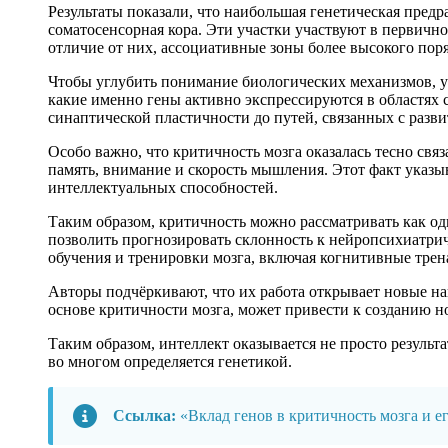
Результаты показали, что наибольшая генетическая пред
соматосенсорная кора. Эти участки участвуют в первичн
отличие от них, ассоциативные зоны более высокого по
Чтобы углубить понимание биологических механизмов, уч
какие именно гены активно экспрессируются в областях 
синаптической пластичности до путей, связанных с разви
Особо важно, что критичность мозга оказалась тесно свя
память, внимание и скорость мышления. Этот факт указы
интеллектуальных способностей.
Таким образом, критичность можно рассматривать как од
позволить прогнозировать склонность к нейропсихиатри
обучения и тренировки мозга, включая когнитивные тре
Авторы подчёркивают, что их работа открывает новые 
основе критичности мозга, может привести к созданию 
Таким образом, интеллект оказывается не просто результа
во многом определяется генетикой.
Ссылка:
«Вклад генов в критичность мозга и 