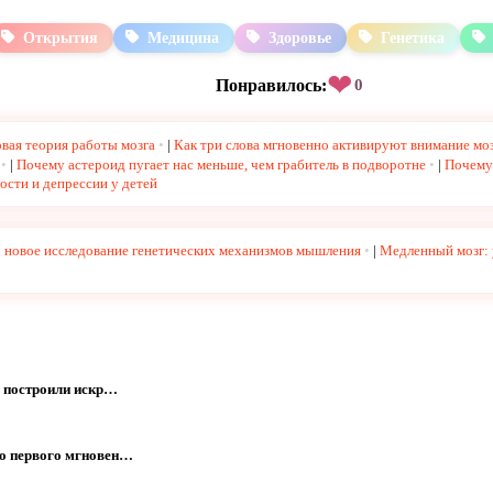
Открытия
Медицина
Здоровье
Генетика
❤
Понравилось:
0
вая теория работы мозга
|
Как три слова мгновенно активируют внимание мо
|
Почему астероид пугает нас меньше, чем грабитель в подворотне
|
Почему 
ости и депрессии у детей
: новое исследование генетических механизмов мышления
|
Медленный мозг: 
е построили искр…
го первого мгновен…