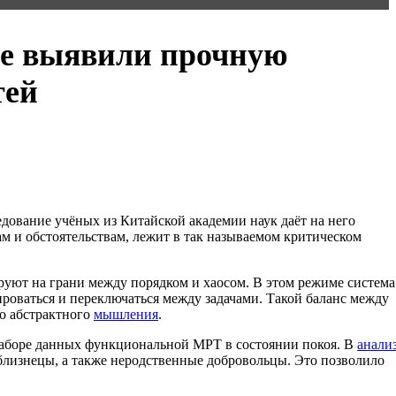
ые выявили прочную
тей
дование учёных из Китайской академии наук даёт на него
м и обстоятельствам, лежит в так называемом критическом
руют на грани между порядком и хаосом. В этом режиме система
роваться и переключаться между задачами. Такой баланс между
о абстрактного
мышления
.
м наборе данных функциональной МРТ в состоянии покоя. В
анали
близнецы, а также неродственные добровольцы. Это позволило