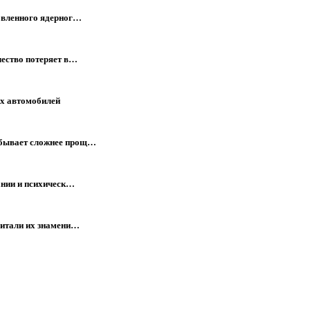
овленного ядерног…
чество потеряет в…
ых автомобилей
 бывает сложнее прощ…
ании и психическ…
читали их знамени…