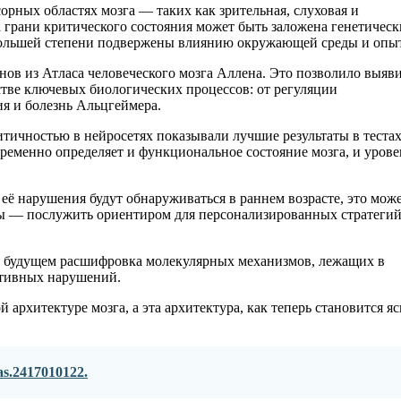
рных областях мозга — таких как зрительная, слуховая и
 грани критического состояния может быть заложена генетическ
 большей степени подвержены влиянию окружающей среды и опыт
ов из Атласа человеческого мозга Аллена. Это позволило выяви
стве ключевых биологических процессов: от регуляции
ия и болезнь Альцгеймера.
тичностью в нейросетях показывали лучшие результаты в тестах
временно определяет и функциональное состояние мозга, и урове
её нарушения будут обнаруживаться в раннем возрасте, это мож
оны — послужить ориентиром для персонализированных стратеги
В будущем расшифровка молекулярных механизмов, лежащих в
тивных нарушений.
архитектуре мозга, а эта архитектура, как теперь становится яс
as.2417010122.