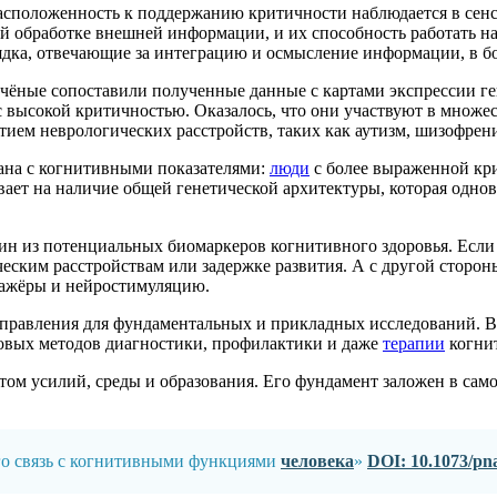
расположенность к поддержанию критичности наблюдается в сенсо
ой обработке внешней информации, и их способность работать на
рядка, отвечающие за интеграцию и осмысление информации, в
ёные сопоставили полученные данные с картами экспрессии ген
с высокой критичностью. Оказалось, что они участвуют в множе
тием неврологических расстройств, таких как аутизм, шизофрен
зана с когнитивными показателями:
люди
с более выраженной кри
вает на наличие общей генетической архитектуры, которая одно
ин из потенциальных биомаркеров когнитивного здоровья. Если 
ческим расстройствам или задержке развития. А с другой стор
нажёры и нейростимуляцию.
направления для фундаментальных и прикладных исследований. 
новых методов диагностики, профилактики и даже
терапии
когни
том усилий, среды и образования. Его фундамент заложен в самой 
его связь с когнитивными функциями
человека
»
DOI: 10.1073/pn