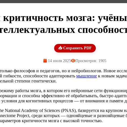
и критичность мозга: учён
нтеллектуальных способнос
📥 Сохранить PDF
14 июля 2025
Просмотров: 1905
только философов и педагогов, но и нейробиологов. Новое иссле
ой гибкости, способности адаптировать
мышление
к новым задача
тельной степени генетически.
режиму работы мозга, в котором его нейронные сети функциони
рмации и способна эффективно её обрабатывать, быстро адапти
 условия для когнитивных процессов — от внимания и памяти д
the National Academy of Sciences (PNAS), базируется на крупно
ectome Project, среди которых — однояйцевые и разнояйцевые 
параметров критичности мозга с высокой точностью.