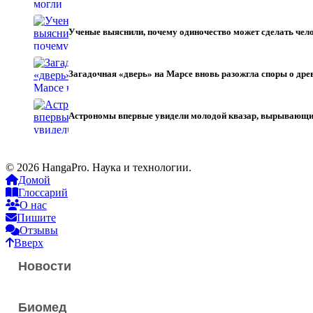
Ученые выяснили, почему одиночество может сделать чел
Загадочная «дверь» на Марсе вновь разожгла споры о др
Астрономы впервые увидели молодой квазар, вырывающи
© 2026 HangaPro. Наука и технологии.
Домой
Глоссарий
О нас
Пишите
Отзывы
Вверх
Новости
Биомед