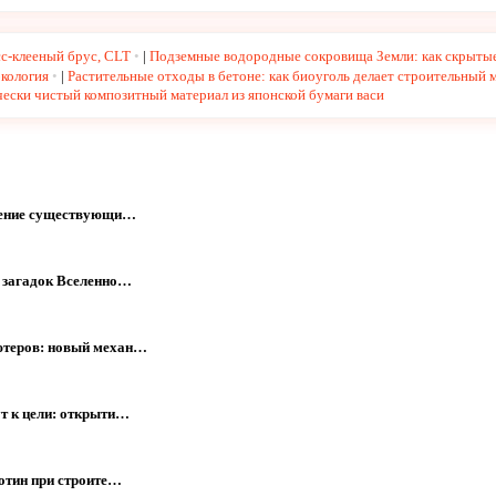
сс-клееный брус, CLT
|
Подземные водородные сокровища Земли: как скрытые
экология
|
Растительные отходы в бетоне: как биоуголь делает строительный 
ески чистый композитный материал из японской бумаги васи
мнение существующи…
х загадок Вселенно…
ютеров: новый механ…
т к цели: открыти…
отин при строите…