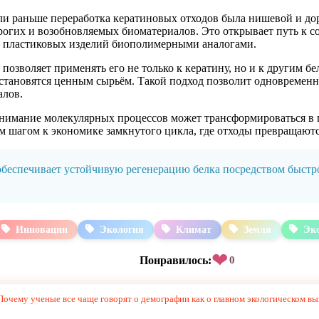
ли раньше переработка кератиновых отходов была нишевой и дор
орогих и возобновляемых биоматериалов. Это открывает путь к 
и пластиковых изделий биополимерными аналогами.
позволяет применять его не только к кератину, но и к другим б
тановятся ценным сырьём. Такой подход позволит одновременно
алов.
нимание молекулярных процессов может трансформироваться в п
 шагом к экономике замкнутого цикла, где отходы превращаютс
беспечивает устойчивую регенерацию белка посредством быстрог
Инновации
Экология
Климат
Земля
Эко
❤
Понравилось:
0
очему ученые все чаще говорят о демографии как о главном экологическом вы