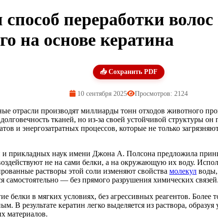
способ переработки волос 
го на основе кератина
📥 Сохранить PDF
10 сентября 2025
Просмотров: 2124
ые отрасли производят миллиарды тонн отходов животного про
олговечность тканей, но из-за своей устойчивой структуры он п
атов и энергозатратных процессов, которые не только загрязня
и и прикладных наук имени Джона А. Полсона предложила прин
 воздействуют не на сами белки, а на окружающую их воду. Испо
ированные растворы этой соли изменяют свойства
молекул
воды,
я самостоятельно — без прямого разрушения химических связей
ие белки в мягких условиях, без агрессивных реагентов. Более 
м. В результате кератин легко выделяется из раствора, образуя
х материалов.