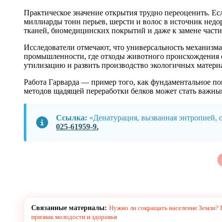
Практическое значение открытия трудно переоценить. Ес
миллиарды тонн перьев, шерсти и волос в источник нед
тканей, биомедицинских покрытий и даже к замене част
Исследователи отмечают, что универсальность механизма 
промышленности, где отходы животного происхождения с
утилизацию и развить производство экологичных матери
Работа Гарварда — пример того, как фундаментальное по
методов щадящей переработки белков может стать важным
Ссылка:
«Денатурация, вызванная энтропией, о
025-61959-9.
Связанные материалы:
Нужно ли сокращать население Земли? П
признак молодости и здоровья