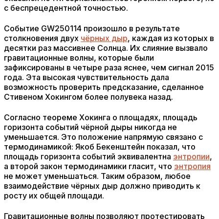
с беспрецедентной точностью.
Событие GW250114 произошло в результате
столкновения двух
чёрных дыр
, каждая из которых в
десятки раз массивнее Солнца. Их слияние вызвало
гравитационные волны, которые были
зафиксированы в четыре раза яснее, чем сигнал 2015
года. Эта высокая чувствительность дала
возможность проверить предсказание, сделанное
Стивеном Хокингом более полувека назад.
Согласно теореме Хокинга о площадях, площадь
горизонта событий чёрной дыры никогда не
уменьшается. Это положение напрямую связано с
термодинамикой: Якоб Бекенштейн показал, что
площадь горизонта событий эквивалентна
энтропии
,
а второй закон термодинамики гласит, что
энтропия
не может уменьшаться. Таким образом, любое
взаимодействие чёрных дыр должно приводить к
росту их общей площади.
Гравитационные волны позволяют протестировать