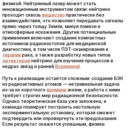
физикой. Нейтринный лазер может стать
инновационным инструментом связи: нейтрино
проходят сквозь
вещество
практически без
взаимодействия, что позволяет передавать сигналы
прямо через толщу Земли, минуя помехи и
атмосферные искажения. Другие потенциальные
применения включают создание компактных
источников радиоизотопов для медицинской
диагностики, в том числе ПЭТ-сканирования и
терапии
рака, а также разработку новых типов
детекторов
нейтрино для изучения процессов в
недрах звёзд и ранней
Вселенной
.
Путь к реализации остаётся сложным: создание БЭК
из радиоактивных атомов — нетривиальная задача
из-за их короткого
времени
жизни, а работа с ними
требует строгих мер радиационной безопасности.
Однако теоретическая база уже заложена, и
команда планирует построить настольную
экспериментальную установку, которая сможет
подтвердить или опровергнуть эти предсказания.
Если результат окажется успешным, физики