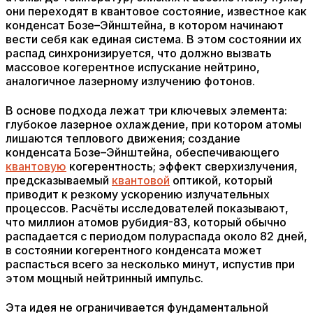
они переходят в квантовое состояние, известное как
конденсат Бозе–Эйнштейна, в котором начинают
вести себя как единая система. В этом состоянии их
распад синхронизируется, что должно вызвать
массовое когерентное испускание нейтрино,
аналогичное лазерному излучению фотонов.
В основе подхода лежат три ключевых элемента:
глубокое лазерное охлаждение, при котором атомы
лишаются теплового движения; создание
конденсата Бозе–Эйнштейна, обеспечивающего
квантовую
когерентность; эффект сверхизлучения,
предсказываемый
квантовой
оптикой, который
приводит к резкому ускорению излучательных
процессов. Расчёты исследователей показывают,
что миллион атомов рубидия-83, который обычно
распадается с периодом полураспада около 82 дней,
в состоянии когерентного конденсата может
распасться всего за несколько минут, испустив при
этом мощный нейтринный импульс.
Эта идея не ограничивается фундаментальной