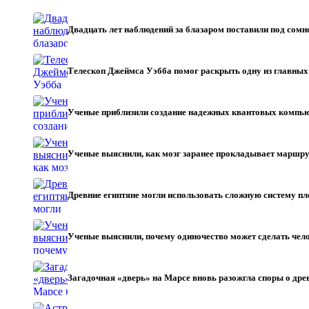
Двадцать лет наблюдений за блазаром поставили под со
Телескоп Джеймса Уэбба помог раскрыть одну из главны
Ученые приблизили создание надежных квантовых компь
Ученые выяснили, как мозг заранее прокладывает маршру
Древние египтяне могли использовать сложную систему пл
Ученые выяснили, почему одиночество может сделать чел
Загадочная «дверь» на Марсе вновь разожгла споры о др