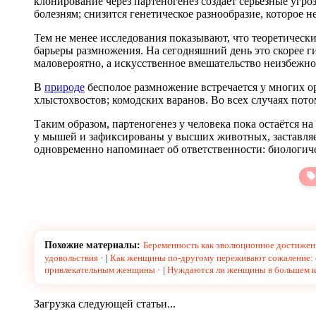
клонирование через партеногенез создаёт серьёзные угр
болезням; снизится генетическое разнообразие, которое н
Тем не менее исследования показывают, что теоретическ
барьеры размножения. На сегодняшний день это скорее г
маловероятно, а искусственное вмешательство неизбежно
В
природе
бесполое размножение встречается у многих о
хлыстохвостов; комодских варанов. Во всех случаях пото
Таким образом, партеногенез у человека пока остаётся н
у мышей и зафиксированы у высших животных, заставляе
одновременно напоминает об ответственности: биологиче
Похожие материалы:
Беременность как эволюционное достижени
удовольствия
|
Как женщины по-другому переживают сожаление: о
привлекательным женщины
|
Нуждаются ли женщины в большем ко
Загрузка следующей статьи...