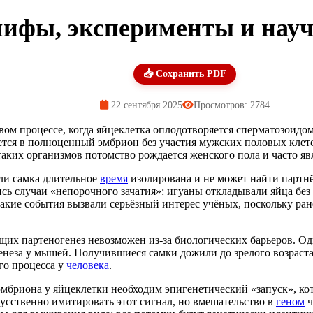
 мифы, эксперименты и нау
📥 Сохранить PDF
22 сентября 2025
Просмотров: 2784
ом процессе, когда яйцеклетка оплодотворяется сперматозоидо
тся в полноценный эмбрион без участия мужских половых клеток.
таких организмов потомство рождается женского пола и часто яв
ли самка длительное
время
изолирована и не может найти партнё
ись случаи «непорочного зачатия»: игуаны откладывали яйца бе
Такие события вызвали серьёзный интерес учёных, поскольку ра
щих партеногенез невозможен из-за биологических барьеров. Од
неза у мышей. Получившиеся самки дожили до зрелого возраста
го процесса у
человека
.
эмбриона у яйцеклетки необходим эпигенетический «запуск», ко
усственно имитировать этот сигнал, но вмешательство в
геном
ч