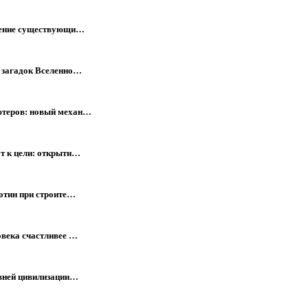
мнение существующи…
х загадок Вселенно…
ютеров: новый механ…
т к цели: открыти…
отин при строите…
овека счастливее …
евней цивилизации…