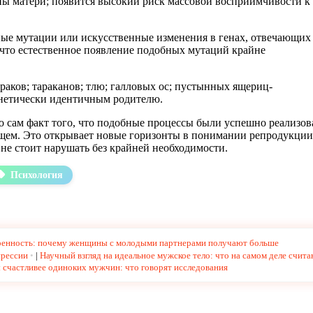
чны матери; появится высокий риск массовой восприимчивости к
ные мутации или искусственные изменения в генах, отвечающих 
 что естественное появление подобных мутаций крайне
аков; тараканов; тлю; галловых ос; пустынных ящериц-
генетически идентичным родителю.
Но сам факт того, что подобные процессы были успешно реализо
ущем. Это открывает новые горизонты в понимании репродукции
не стоит нарушать без крайней необходимости.
Психология
оренность: почему женщины с молодыми партнерами получают больше
прессии
|
Научный взгляд на идеальное мужское тело: что на самом деле счит
счастливее одиноких мужчин: что говорят исследования