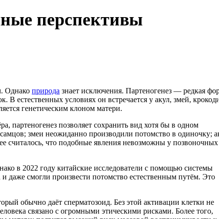
чные перспективы
м. Однако
природа
знает исключения. Партеногенез — редкая фо
 В естественных условиях он встречается у акул, змей, крокод
ляется генетическим клоном матери.
ра, партеногенез позволяет сохранить вид хотя бы в одном
з самцов; змеи неожиданно производили потомство в одиночку; 
нее считалось, что подобные явления невозможны у позвоночных
нако в 2022 году китайские исследователи с помощью системы
 и даже смогли произвести потомство естественным путём. Это
торый обычно даёт сперматозоид. Без этой активации клетки не
еловека связано с огромными этическими рисками. Более того,