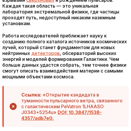
взрывами
сверхновых
и рождением пульсаров.
Каждая такая область — это уникальная
лаборатория экстремальной физики, где частицы
проходят путь, недоступный никаким наземным
установкам.
Работа исследователей приближает науку к
созданию полного каталога источников космических
лучей, который станет фундаментом для новых
нейтринных
детекторов
, обсерваторий высоких
энергий и моделей формирования Галактики. Чем
больше данных удастся собрать, тем точнее физики
смогут описать взаимодействия материи с самыми
мощными объектами космоса.
Ссылка:
«Открытие кандидата в
туманности пульсарного ветра, связанного
с галактическим PeVatron 1LHAASO
J0343+5254u»
DOI: 10.3847/1538-
4357/adb7e0.