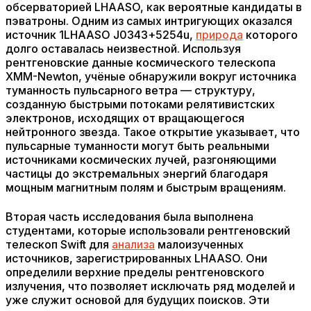
обсерваторией LHAASO, как вероятные кандидаты в
пэватроны. Одним из самых интригующих оказался
источник 1LHAASO J0343+5254u,
природа
которого
долго оставалась неизвестной. Используя
рентгеновские данные космического телескопа
XMM-Newton, учёные обнаружили вокруг источника
туманность пульсарного ветра — структуру,
созданную быстрыми потоками релятивистских
электронов, исходящих от вращающегося
нейтронного звезда. Такое открытие указывает, что
пульсарные туманности могут быть реальными
источниками космических лучей, разгоняющими
частицы до экстремальных энергий благодаря
мощным магнитным полям и быстрым вращениям.
Вторая часть исследования была выполнена
студентами, которые использовали рентгеновский
телескоп Swift для
анализа
малоизученных
источников, зарегистрированных LHAASO. Они
определили верхние пределы рентгеновского
излучения, что позволяет исключать ряд моделей и
уже служит основой для будущих поисков. Эти