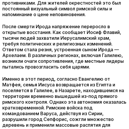
противниками. Для жителей окрестностей это был
постоянный визуальный символ римской силы и
напоминание о цене неповиновения.
После смерти Ирода напряжение переросло в
открытые восстания. Как сообщает Иосиф Флавий,
тысячи людей захватили Иерусалимский храм,
требуя политических и религиозных изменений.
Ответом стала резня, устроенная сыном Ирода —
Архелаем. В различных регионах, включая Галилею,
возникли очаги сопротивления, где местные лидеры
пытались провозгласить себя царями.
Именно в этот период, согласно Евангелию от
Матфея, семья Иисуса возвращается из Египта и
поселяется в Галилее, в Назарете, находившемся на
территории временно вышедшей из-под прямого
римского контроля. Однако эта автономия оказалась
кратковременной. Римские войска под
командованием Варуса, действуя из Сирии,
разрушили город Сепфорис, сожгли множество
деревень и применили массовые распятия для