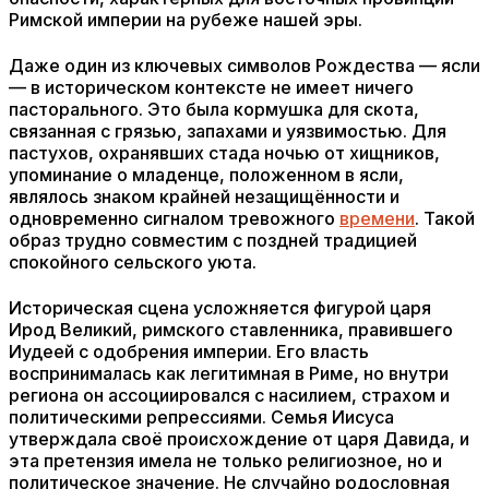
Римской империи на рубеже нашей эры.
Даже один из ключевых символов Рождества — ясли
— в историческом контексте не имеет ничего
пасторального. Это была кормушка для скота,
связанная с грязью, запахами и уязвимостью. Для
пастухов, охранявших стада ночью от хищников,
упоминание о младенце, положенном в ясли,
являлось знаком крайней незащищённости и
одновременно сигналом тревожного
времени
. Такой
образ трудно совместим с поздней традицией
спокойного сельского уюта.
Историческая сцена усложняется фигурой царя
Ирод Великий, римского ставленника, правившего
Иудеей с одобрения империи. Его власть
воспринималась как легитимная в Риме, но внутри
региона он ассоциировался с насилием, страхом и
политическими репрессиями. Семья Иисуса
утверждала своё происхождение от царя Давида, и
эта претензия имела не только религиозное, но и
политическое значение. Не случайно родословная