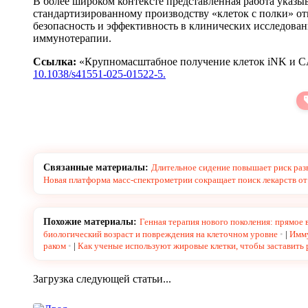
В более широком контексте представленная работа указ
стандартизированному производству «клеток с полки» о
безопасность и эффективность в клинических исследова
иммунотерапии.
Ссылка:
«Крупномасштабное получение клеток iNK и C
10.1038/s41551-025-01522-5.
Связанные материалы:
Длительное сидение повышает риск раз
Новая платформа масс-спектрометрии сокращает поиск лекарств от 
Похожие материалы:
Генная терапия нового поколения: прямое 
биологический возраст и повреждения на клеточном уровне
|
Имму
раком
|
Как ученые используют жировые клетки, чтобы заставить 
Загрузка следующей статьи...