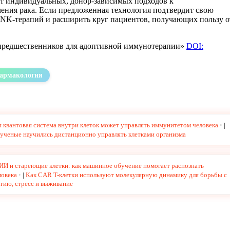
от индивидуальных, донор-зависимых подходов к
ения рака. Если предложенная технология подтвердит свою
-NK-терапий и расширить круг пациентов, получающих пользу о
-предшественников для адоптивной иммунотерапии»
DOI:
армакология
 квантовая система внутри клеток может управлять иммунитетом человека
|
 ученые научились дистанционно управлять клетками организма
ИИ и стареющие клетки: как машинное обучение помогает распознать
ловека
|
Как CAR T-клетки используют молекулярную динамику для борьбы с
гию, стресс и выживание