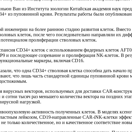
иньюн Ван из Института зоологии Китайская академия наук пре
+ из пуповинной крови. Результаты работы были опубликованы 
ной инженерии на более раннюю стадию развития клеток. Вмест
оловых клеток, после чего последовательно направляли их диф
потенциалом пролиферации стволовых клеток.
кспансия CD34+ клеток с использованием фидерных клеток AFT
OP9 и последующее созревание и пролиферация NK-клеток. В ре
функциональные маркеры, включая CD16.
азали, что одна CD34+ стволовая клетка способна дать начало
вают, что лишь часть стандартной единицы пуповинной крови мо
недостижимым.
я вирусных векторов, используемых для доставки CAR-констр
и и сотни тысяч раз меньшего количества вектора на поздних эт
вирусной нагрузкой.
оопухолевую активность полученных клеток. В моделях ксенот
ластным лейкозом, CD19-направленные CAR-iNK-клетки эффекти
е только количественное, но и качественное соответствие нов