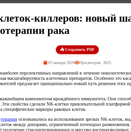
клеток-киллеров: новый ша
отерапии рака
📥 Сохранить PDF
03 января 2026
Просмотров: 3025
з наиболее перспективных направлений в лечении онкологическ
нная масштабируемость клеточных препаратов. Особенно это ка
ователей предлагает принципиально новый путь решения этих пр
я важнейшим компонентом врождённого иммунитета. Они способ
. Эти свойства сделали NK-клетки привлекательной платформой
а специфические маркеры раковых клеток.
-
терапии
основывались на использовании зрелых NK-клеток, вы
 клеток между донорами, ограниченный потенциал размножения
ет получение стандартизированных и массово воспроизводимых 