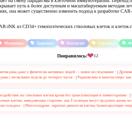
ывает на смену парадигмы в клеточной иммунотерапии. Переход 
ткрывает путь к более доступным и масштабируемым методам леч
ниях, она может существенно изменить подход к разработке CAR
AR-iNK из CD34+ гемопоэтических стволовых клеток и клеток
Медицина
Здоровье
Биология
Генетика
Ф
❤
Понравилось:
12
вития рака даже у физически активных людей — новое исследование
|
Древняя
рака с нескольких недель до четырех часов
|
Радиоволны и наночастицы: как
воздействие на стволовые клетки крови без трансплантации и химиотерапии
|
нные клетки, замедляющие старение: как Т-хелперы могут продлить жизнь че
рак голодать
|
Митохондрии: скрытые двигатели клетки, балансирующие энер