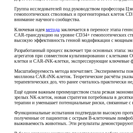
Группа исследователей под руководством профессора Цз
гемопоэтических стволовых и прогениторных клеток CD34
внимание научного сообщества.
Ключевая идея
метода
заключается в переносе этапа ген
CAR-трансдукцию на уровне CD34+ гемопоэтических ств
высокую эффективность генной модификации с мощным 
Разработанный процесс включает три основных этапа: э
агрегатов при совместном культивировании с клетками 
клетки и CAR-iNK-клетки, экспрессирующие ключевые 
Масштабируемость метода впечатляет. Эксперименты пок
миллиона CAR-iNK-клеток. Теоретические расчёты указы
терапевтических доз, что ранее считалось практически 
Ещё одним важным преимуществом стала резкая экономи
зрелых NK-клеток, новая стратегия потребовала в десятк
терапии и уменьшает потенциальные риски, связанные с 
Функциональные испытания подтвердили высокую против
полученные от пациентов с острым В-клеточным лимфоб
выживаемость животных. Эти результаты демонстрируют н