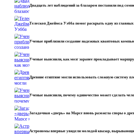
Двадцать лет наблюдений за блазаром поставили под со
Телескоп Джеймса Уэбба помог раскрыть одну из главны
Ученые приблизили создание надежных квантовых компь
Ученые выяснили, как мозг заранее прокладывает маршру
Древние египтяне могли использовать сложную систему пл
Ученые выяснили, почему одиночество может сделать чел
Загадочная «дверь» на Марсе вновь разожгла споры о др
Астрономы впервые увидели молодой квазар, вырывающи