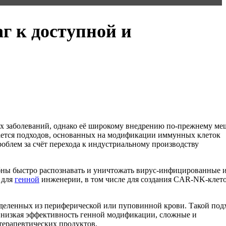
г к доступной и
их заболеваний, однако её широкому внедрению по-прежнему м
сается подходов, основанных на модификации иммунных клеток
облем за счёт перехода к индустриальному производству
ны быстро распознавать и уничтожать вирус-инфицированные 
 для
генной
инженерии, в том числе для создания CAR-NK-клето
деленных из периферической или пуповинной крови. Такой под
, низкая эффективность генной модификации, сложные и
терапевтических продуктов.