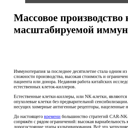
Массовое производство 
масштабируемой иммун
Иммунотерапия за последнее десятилетие стала одним и
сложности производства, высокая стоимость и ограниче
пациента или донора. Недавняя работа китайских исслед
естественных клеток-киллеров.
Естественные клетки-киллеры, или NK-клетки, являютс
опухолевые клетки без предварительной сенсибилизации
несущих химерные антигенные рецепторы, нацеленные н
До настоящего
времени
большинство стратегий CAR-NK
сопряжён с рядом ограничений: высокая вариабельность
дорогостоящие этапы культивирования. Всё это затрудня