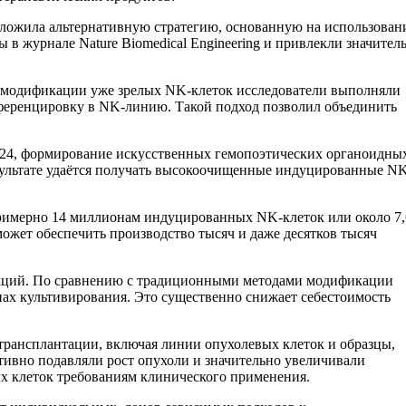
дложила альтернативную стратегию, основанную на использован
в журнале Nature Biomedical Engineering и привлекли значител
о модификации уже зрелых NK-клеток исследователи выполняли
ференцировку в NK-линию. Такой подход позволил объединить
024, формирование искусственных гемопоэтических органоидны
зультате удаётся получать высокоочищенные индуцированные N
 примерно 14 миллионам индуцированных NK-клеток или около 7,
жет обеспечить производство тысяч и даже десятков тысяч
укций. По сравнению с традиционными методами модификации
апах культивирования. Это существенно снижает себестоимость
рансплантации, включая линии опухолевых клеток и образцы,
вно подавляли рост опухоли и значительно увеличивали
ых клеток требованиям клинического применения.