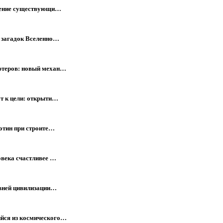
мнение существующи…
х загадок Вселенно…
ютеров: новый механ…
т к цели: открыти…
отин при строите…
овека счастливее …
евней цивилизации…
йся из космического…