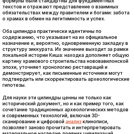
формулы были стандартны для фундаментных
текстов и отражают представление о взаимных
обязательствах между правителем и богами: забота
о храмах в обмен на легитимность и успех.
Оба цилиндра практически идентичны по
содержанию, что указывает на их официальное
назначение и, вероятно, одновременную закладку в
структуру зиккурата. Их значение выходит за рамки
локальной истории Киша: находка дополняет общую
картину храмового строительства нововавилонской
эпохи, уточняет хронологию реставраций и
демонстрирует, как письменные источники могут
подтвердить или скорректировать археологические
гипотезы.
Для науки эти цилиндры ценны не только как
исторический документ, но и как пример того, как
сочетание традиционных археологических методов
и современных технологий, включая 3D-
сканирование и цифровой
анализ
клинописи,
позволяет заново прочитать и интерпретировать
материальное наследие древних цивилизаций.