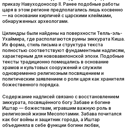
приказу Навуходоносор II. Ранее подобные работы
царя в этом регионе предполагались лишь косвенно
— на основании кирпичей с царскими клеймами,
обнаруженных археологами.
Цилиндры были найдены на поверхности Телль-эль-
Ухаймира, где располагаются руины зиккурата Киша.
Их форма, стиль письма и структура текста
полностью соответствуют фундаментным надписям,
характерным для нововавилонской эпохи. Подобные
тексты традиционно помещались в основание
храмов и культовых сооружений и служили
одновременно религиозным посвящением и
политическим заявлением о роли царя как хранителя
божественного порядка.
Содержание надписей связано с восстановлением
зиккурата, посвящённого богу Забаве и богине
Иштар — божествам, игравшим важную роль в
религиозной жизни Месопотамии. Забава почитался
как бог войны и защитник города, а Иштар
объединяла в себе функции богини любви,