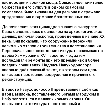
плодородия и военной мощи. Совместное почитание
божества и его супруги в одном храмовом
комплексе было типичным для региона и отражало
представления о гармонии божественных сил.
До появления этих цилиндров знания о зиккурате
Киша основывались в основном на археологических
данных, включая раскопки, проведённые в начале XX
века. Они показали, что сооружение пережило
несколько этапов строительства и восстановления.
Первоначальное возведение зиккурата связывают с
царём Хаммурапи в XVIII веке до н.э., затем
последовали ремонты при его преемниках и более
поздних правителях. Надпись Навуходоносора II
впервые даёт связный текст, в котором сам царь
описывает состояние сооружения и причины его
реконструкции.
В тексте Навуходоносор II представляет себя как
царя Вавилона, поставленного богами Мардуком и
Набу заботиться о великих храмах страны. Он
описывает, что зиккурат, построенный и