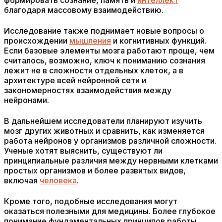
формировать сознание, память и
интеллект
благодаря массовому взаимодействию.
Исследование также поднимает новые вопросы о
происхождении
мышления
и когнитивных функций.
Если базовые элементы мозга работают проще, чем
считалось, возможно, ключ к пониманию сознания
лежит не в сложности отдельных клеток, а в
архитектуре всей нейронной сети и
закономерностях взаимодействия между
нейронами.
В дальнейшем исследователи планируют изучить
мозг других животных и сравнить, как изменяется
работа нейронов у организмов различной сложности.
Ученые хотят выяснить, существуют ли
принципиальные различия между нервными клетками
простых организмов и более развитых видов,
включая
человека
.
Кроме того, подобные исследования могут
оказаться полезными для медицины. Более глубокое
понимание фундаментальных принципов работы