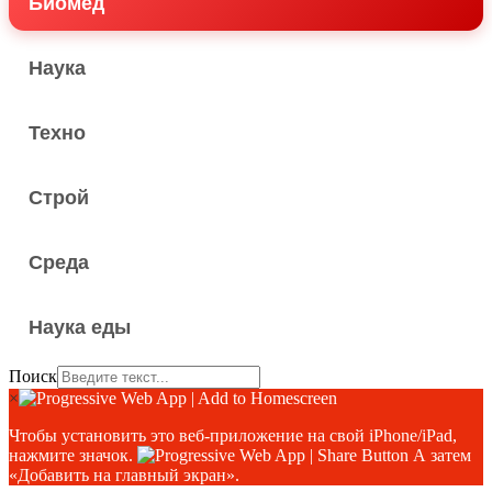
Биомед
Наука
Техно
Строй
Среда
Наука еды
Поиск
×
Чтобы установить это веб-приложение на свой iPhone/iPad,
нажмите значок.
А затем
«Добавить на главный экран».