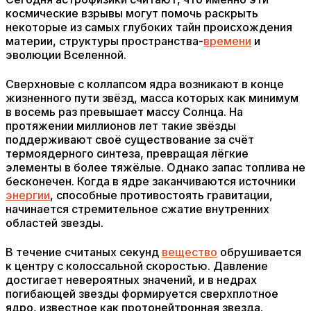
космические взрывы могут помочь раскрыть
некоторые из самых глубоких тайн происхождения
материи, структуры пространства-
времени
и
эволюции Вселенной.
Сверхновые с коллапсом ядра возникают в конце
жизненного пути звёзд, масса которых как минимум
в восемь раз превышает массу Солнца. На
протяжении миллионов лет такие звёзды
поддерживают своё существование за счёт
термоядерного синтеза, превращая лёгкие
элементы в более тяжёлые. Однако запас топлива не
бесконечен. Когда в ядре заканчиваются источники
энергии
, способные противостоять гравитации,
начинается стремительное сжатие внутренних
областей звезды.
В течение считаных секунд
вещество
обрушивается
к центру с колоссальной скоростью. Давление
достигает невероятных значений, и в недрах
погибающей звезды формируется сверхплотное
ядро, известное как протонейтронная звезда.