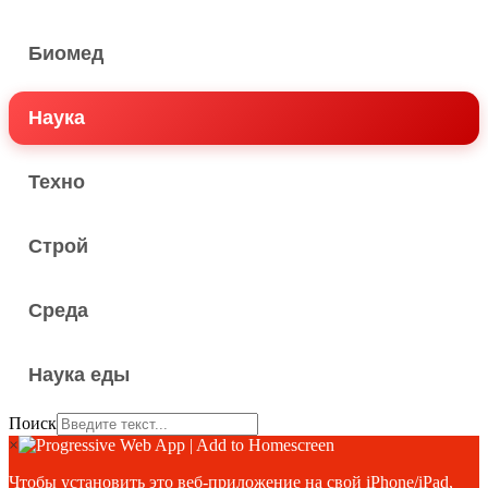
Биомед
Наука
Техно
Строй
Среда
Наука еды
Поиск
×
Чтобы установить это веб-приложение на свой iPhone/iPad,