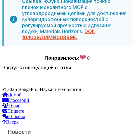
Ссылка:
«Функционализация тонких
пленок монолитного MOF с
углеводородными цепями для достижения
супергидрофобных поверхностей с
регулируемой прочностью адгезии к
воде», Materials Horizons.
DOI:
10.1039/D4MH00899E.
❤
Понравилось:
0
Загрузка следующей статьи...
© 2026 HangaPro. Наука и технологии.
Домой
Глоссарий
О нас
Пишите
Отзывы
Вверх
Новости