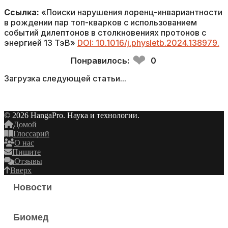
Ссылка:
«Поиски нарушения лоренц-инвариантности
в рождении пар топ-кварков с использованием
событий дилептонов в столкновениях протонов с
энергией 13 ТэВ»
DOI: 10.1016/j.physletb.2024.138979.
❤
Понравилось:
0
Загрузка следующей статьи...
© 2026 HangaPro. Наука и технологии.
Домой
Глоссарий
О нас
Пишите
Отзывы
Вверх
Новости
Биомед