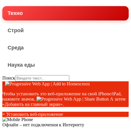
Техно
Строй
Среда
Наука еды
Поиск
×
Чтобы установить это веб-приложение на свой iPhone/iPad,
нажмите значок.
А затем
«Добавить на главный экран».
×
Установить веб-приложение
Офлайн – нет подключения к Интернету