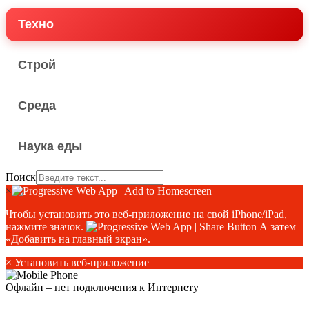
Техно
Строй
Среда
Наука еды
Поиск
×
Чтобы установить это веб-приложение на свой iPhone/iPad,
нажмите значок.
А затем
«Добавить на главный экран».
×
Установить веб-приложение
Офлайн – нет подключения к Интернету