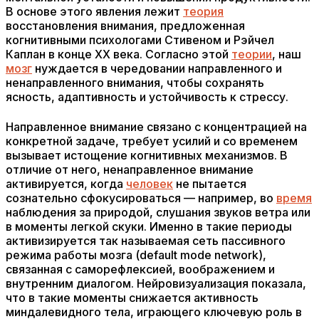
В основе этого явления лежит
теория
восстановления внимания, предложенная
когнитивными психологами Стивеном и Рэйчел
Каплан в конце XX века. Согласно этой
теории
, наш
мозг
нуждается в чередовании направленного и
ненаправленного внимания, чтобы сохранять
ясность, адаптивность и устойчивость к стрессу.
Направленное внимание связано с концентрацией на
конкретной задаче, требует усилий и со временем
вызывает истощение когнитивных механизмов. В
отличие от него, ненаправленное внимание
активируется, когда
человек
не пытается
сознательно сфокусироваться — например, во
время
наблюдения за природой, слушания звуков ветра или
в моменты легкой скуки. Именно в такие периоды
активизируется так называемая сеть пассивного
режима работы мозга (default mode network),
связанная с саморефлексией, воображением и
внутренним диалогом. Нейровизуализация показала,
что в такие моменты снижается активность
миндалевидного тела, играющего ключевую роль в