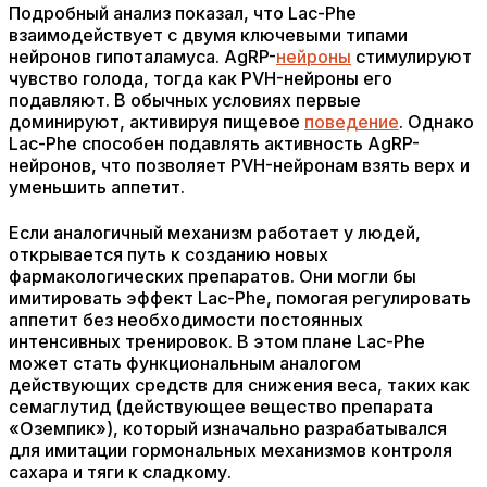
Подробный анализ показал, что Lac-Phe
взаимодействует с двумя ключевыми типами
нейронов гипоталамуса. AgRP-
нейроны
стимулируют
чувство голода, тогда как PVH-нейроны его
подавляют. В обычных условиях первые
доминируют, активируя пищевое
поведение
. Однако
Lac-Phe способен подавлять активность AgRP-
нейронов, что позволяет PVH-нейронам взять верх и
уменьшить аппетит.
Если аналогичный механизм работает у людей,
открывается путь к созданию новых
фармакологических препаратов. Они могли бы
имитировать эффект Lac-Phe, помогая регулировать
аппетит без необходимости постоянных
интенсивных тренировок. В этом плане Lac-Phe
может стать функциональным аналогом
действующих средств для снижения веса, таких как
семаглутид (действующее вещество препарата
«Оземпик»), который изначально разрабатывался
для имитации гормональных механизмов контроля
сахара и тяги к сладкому.