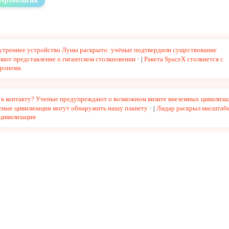
Археология
утреннее устройство Луны раскрыто: учёные подтвердили существование
яют представление о гигантском столкновении
|
Ракета SpaceX столкнется с
тронома
р к контакту? Ученые предупреждают о возможном визите внеземных цивилиза
етные цивилизации могут обнаружить нашу планету
|
Лидар раскрыл масштаб
цивилизации