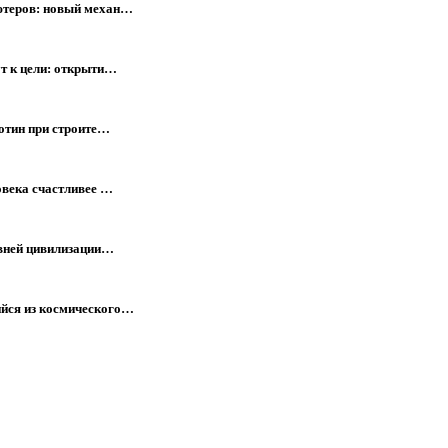
ютеров: новый механ…
т к цели: открыти…
отин при строите…
овека счастливее …
евней цивилизации…
йся из космического…