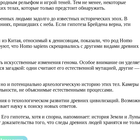
одным рельефом и игрой теней. Тем не менее, некоторые
их телах, которые только предстоит обнаружить.
оенных людьми задолго до известных исторических эпох. В
ниях, пришедших с неба. Если гипотеза Брейдена верна, эти
 из Китая, относимый к денисовцам, показали, что род Homo
руют, что Homo sapiens скрещивались с другими видами древних
ть искусственные изменения генома. Особое внимание он уделяе
тся загадкой: одни считают его естественной мутацией, другие —
 но и потенциально археологическую историю этих тел. Камеры
ельности, не объяснимые естественными процессами.
ения о технологическом развитии древних цивилизаций. Возмож
ивает науку к поиску новых ответов.
го гипотеза, хотя и спорна, напоминает: история Земли и Лун
доказательства того, что следы древних людей хранятся не толь