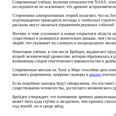
Современные учёные, включая специалистов NASA, отвер
исследователи не исключают, что древние астрономическ
Сторонники альтернативных теорий полагают, что на Лун
подтверждение приводятся легенды о «небесных строител
рассказы могут оказаться отражением реальных событий.
Интерес к теме усиливают и новые открытия в области а
существовал и развивался значительно раньше, чем счит
людей, что указывает на сложную и неоднородную эвол
Некоторые учёные, в том числе Брейден, выдвигают пред
второй человеческой хромосоме, которая образовалась в 
возможным следом генетического вмешательства в далёк
Современные миссии на Луну и Марс способны дать новы
высокого разрешения, лазерные сканеры и
анализ
изотопо
Если подобные находки будут обнаружены, это поставит
существования человечества, достигшего космического уро
Брейден утверждает, что понимание древних цивилизаций
может быть куда глубже и загадочнее, чем принято счита
под землёй, но и среди звёзд.