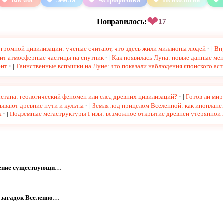
Космос
Земля
Астрофизика
Психология
❤
Понравилось:
17
громной цивилизации: ученые считают, что здесь жили миллионы людей
|
Вн
сит атмосферные частицы на спутник
|
Как появилась Луна: новые данные мен
ент
|
Таинственные вспышки на Луне: что показали наблюдения японского ас
хстана: геологический феномен или след древних цивилизаций?
|
Готов ли ми
ывают древние пути и культы
|
Земля под прицелом Вселенной: как иноплан
к
|
Подземные мегаструктуры Гизы: возможное открытие древней утерянной 
мнение существующи…
х загадок Вселенно…