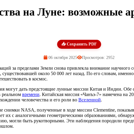
ства на Луне: возможные а
📥 Сохранить PDF
06 октября 2025
Просмотров: 2952
аций за пределами Земли снова привлекла внимание научного соо
, существовавшей около 50 000 лет назад. По его словам, имен
тешествовать в космос.
ия могут дать предстоящие лунные миссии Китая и Индии. Обе
в реальном
времени
. Китайская миссия «Чанъэ-7» намечена на 20
схождении человечества и его роли во
Вселенной
.
ые снимки NASA, полученные в ходе миссии Clementine, показы
т их с аналогичными геометрическими образованиями, обнару
ению, могли быть рукотворными. Эти наблюдения породили пре
ошлом.