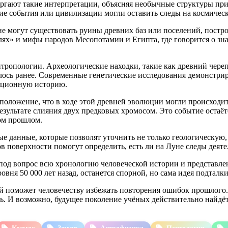
гают такие интерпретации, объясняя необычные структуры прир
ие события или цивилизации могли оставить следы на космическ
е могут существовать руины древних баз или поселений, постр
ях» и мифы народов Месопотамии и Египта, где говорится о зна
нтропологии. Археологические находки, такие как древний череп
алось ранее. Современные генетические исследования демонстри
юционную историю.
положение, что в ходе этой древней эволюции могли происходи
результате слияния двух предковых хромосом. Это событие остаё
ом прошлом.
е данные, которые позволят уточнить не только геологическую,
в поверхности помогут определить, есть ли на Луне следы деят
 под вопрос всю хронологию человеческой истории и представл
вня 50 000 лет назад, останется спорной, но сама идея подталк
 поможет человечеству избежать повторения ошибок прошлого. Е
ть. И возможно, будущее поколение учёных действительно найдёт 