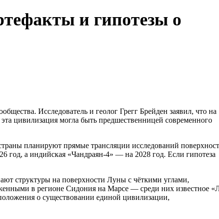
ртефакты и гипотезы о
бщества. Исследователь и геолог Грегг Брейден заявил, что на
но эта цивилизация могла быть предшественницей современного
 страны планируют прямые трансляции исследований поверхнос
26 год, а индийская «Чандраян-4» — на 2028 год. Если гипотеза
вают структуры на поверхности Луны с чёткими углами,
женными в регионе Сидония на Марсе — среди них известное «
дположения о существовании единой цивилизации,