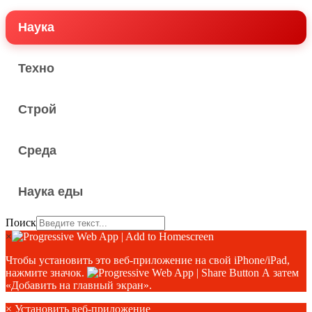
Наука
Техно
Строй
Среда
Наука еды
Поиск
×
Чтобы установить это веб-приложение на свой iPhone/iPad,
нажмите значок.
А затем
«Добавить на главный экран».
×
Установить веб-приложение