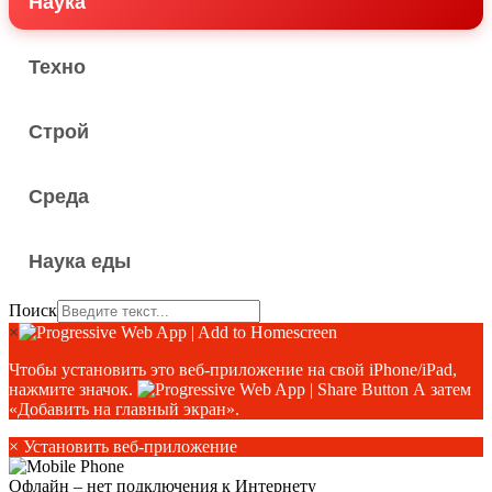
Наука
Техно
Строй
Среда
Наука еды
Поиск
×
Чтобы установить это веб-приложение на свой iPhone/iPad,
нажмите значок.
А затем
«Добавить на главный экран».
×
Установить веб-приложение
Офлайн – нет подключения к Интернету