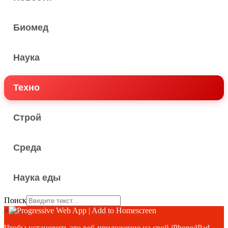
Биомед
Наука
Техно
Строй
Среда
Наука еды
Поиск
×
Чтобы установить это веб-приложение на свой iPhone/iPad,