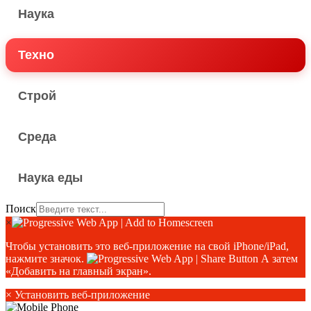
Наука
Техно
Строй
Среда
Наука еды
Поиск
×
Чтобы установить это веб-приложение на свой iPhone/iPad,
нажмите значок.
А затем
«Добавить на главный экран».
×
Установить веб-приложение