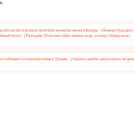
а.
роительство и решить проблему нехватки жилья в Канаде
|
Камера будущего
ийный поток
|
Разгадана 50-летняя тайна земных недр: ученые обнаружили
устойчивых к землетрясениям в Турции
|
Оценка ущерба, нанесенного ветром