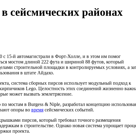
 в сейсмических районах
 с 15-й автомагистрали в Форт-Холле, и в этом им помог
ся мостом длиной 222 фута и шириной 88 футов, который
елами строительной площадки в контролируемых условиях, а за
льзования в штате Айдахо.
екта, система сборных пирсов использует модульный подход к
з кирпичиков Lego. Целостность этих соединений жизненно важн
орые может вызвать землетрясение.
по мостам в Burgess & Niple, разработал концепцию использова
ывают опоры во
время
сейсмических событий.
крышками пирсов, который требовал точного размещения
адержкам в строительстве. Однако новая система упрощает проц
ержки проекта.