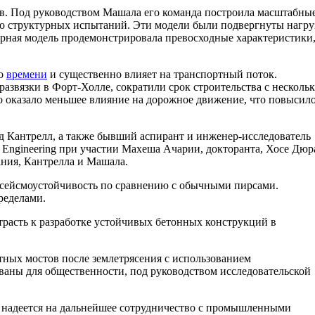
в. Под руководством Машала его команда построила масштабны
хо структурных испытаний. Эти модели были подвергнуты нагру
рная модель продемонстрировала превосходные характеристики,
го
времени
и существенно влияет на транспортный поток.
звязки в Форт-Холле, сократили срок строительства с несколь
это оказало меньшее влияние на дорожное движение, что повысил
 Кантрелл, а также бывший аспирант и инженер-исследователь
 Engineering при участии Махеша Ачарии, докторанта, Хосе Дюр
ания, Кантрелла и Машала.
 сейсмоустойчивость по сравнению с обычными пирсами.
ределами.
трасть к разработке устойчивых бетонных конструкций в
ных мостов после землетрясения с использованием
ованы для общественности, под руководством исследовательской
 и надеется на дальнейшее сотрудничество с промышленными