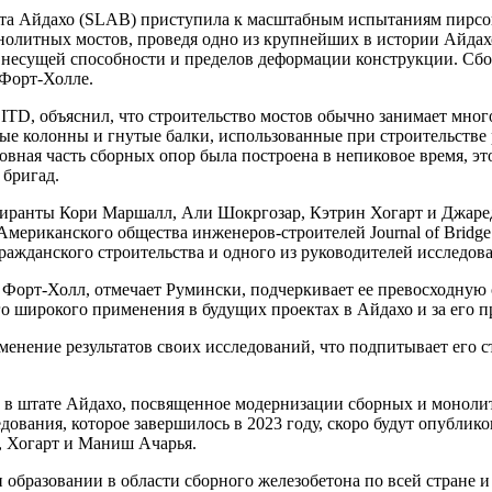
ата Айдахо (SLAB) приступила к масштабным испытаниям пирсо
нолитных мостов, проведя одно из крупнейших в истории Айда
 несущей способности и пределов деформации конструкции. Сбо
 Форт-Холле.
ITD, объяснил, что строительство мостов обычно занимает мно
 колонны и гнутые балки, использованные при строительстве ра
новная часть сборных опор была построена в непиковое время, 
 бригад.
пиранты Кори Маршалл, Али Шокргозар, Кэтрин Хогарт и Джаред
Американского общества инженеров-строителей Journal of Bridge
ражданского строительства и одного из руководителей исследов
 Форт-Холл, отмечает Румински, подчеркивает ее превосходную
 широкого применения в будущих проектах в Айдахо и за его п
менение результатов своих исследований, что подпитывает его с
в штате Айдахо, посвященное модернизации сборных и монолит
дования, которое завершилось в 2023 году, скоро будут опублик
, Хогарт и Маниш Ачарья.
 образовании в области сборного железобетона по всей стране