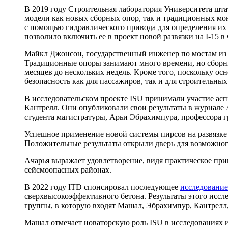
В 2019 году Строительная лаборатория Университета шт
модели как новых сборных опор, так и традиционных мо
с помощью гидравлического привода для определения их
позволило включить ее в проект новой развязки на I-15 в
Майкл Джонсон, государственный инженер по мостам из 
Традиционные опоры занимают много времени, но сборные
месяцев до нескольких недель. Кроме того, поскольку ос
безопасность как для пассажиров, так и для строительных
В исследовательском проекте ISU принимали участие ас
Кантрелл. Они опубликовали свои результаты в журнале 
студента магистратуры, Арьи Эбрахимпура, профессора г
Успешное применение новой системы пирсов на развязке
Положительные результаты открыли дверь для возможного
Ачарья выражает удовлетворение, видя практическое при
сейсмоопасных районах.
В 2022 году ITD спонсировал последующее
исследование
сверхвысокоэффективного бетона. Результаты этого иссле
группы, в которую входят Машал, Эбрахимпур, Кантрелл
Машал отмечает новаторскую роль ISU в исследованиях и