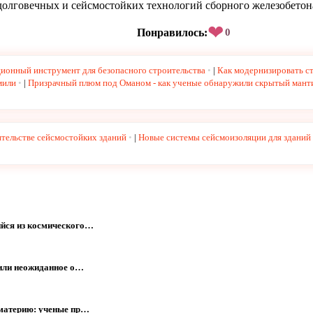
олговечных и сейсмостойких технологий сборного железобетон
❤
Понравилось:
0
ционный инструмент для безопасного строительства
|
Как модернизировать ст
мили
|
Призрачный плюм под Оманом - как ученые обнаружили скрытый мант
тельстве сейсмостойких зданий
|
Новые системы сейсмоизоляции для зданий 
йся из космического…
жили неожиданное о…
 материю: ученые пр…