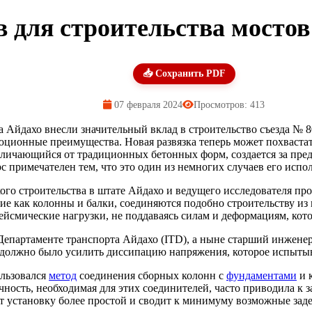
 для строительства мостов
📥 Сохранить PDF
07 февраля 2024
Просмотров: 413
 Айдахо внесли значительный вклад в строительство съезда № 80
ионные преимущества. Новая развязка теперь может похвастать
тличающийся от традиционных бетонных форм, создается за пред
рс примечателен тем, что это один из немногих случаев его испо
о строительства в штате Айдахо и ведущего исследователя про
кие как колонны и балки, соединяются подобно строительству и
ейсмические нагрузки, не поддаваясь силам и деформациям, кот
партаменте транспорта Айдахо (ITD), а ныне старший инженер 
о должно было усилить диссипацию напряжения, которое испыт
ользовался
метод
соединения сборных колонн с
фундаментами
и 
ность, необходимая для этих соединителей, часто приводила к з
ет установку более простой и сводит к минимуму возможные зад