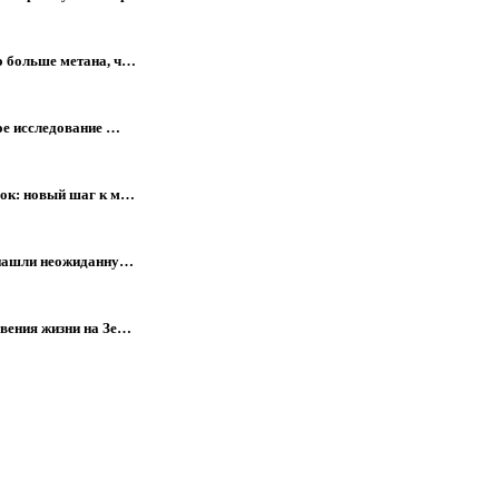
о больше метана, ч…
ое исследование …
лок: новый шаг к м…
е нашли неожиданну…
вения жизни на Зе…