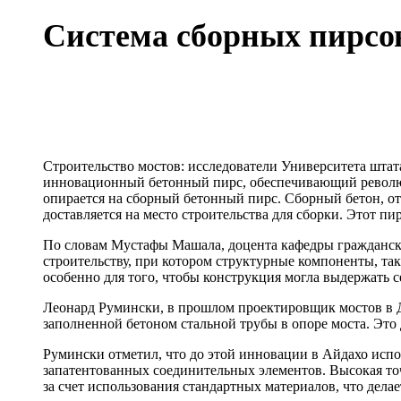
Система сборных пирсов
Строительство мостов: исследователи Университета штата
инновационный бетонный пирс, обеспечивающий революц
опирается на сборный бетонный пирс. Сборный бетон, о
доставляется на место строительства для сборки. Этот пи
По словам Мустафы Машала, доцента кафедры гражданског
строительству, при котором структурные компоненты, та
особенно для того, чтобы конструкция могла выдержать с
Леонард Румински, в прошлом проектировщик мостов в Де
заполненной бетоном стальной трубы в опоре моста. Эт
Румински отметил, что до этой инновации в Айдахо исп
запатентованных соединительных элементов. Высокая точ
за счет использования стандартных материалов, что дела