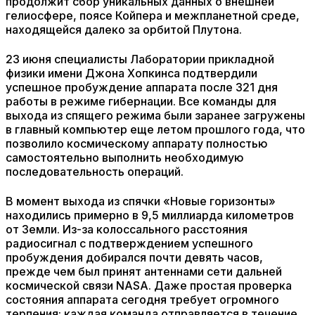
продолжит сбор уникальных данных о внешней
гелиосфере, поясе Койпера и межпланетной среде,
находящейся далеко за орбитой Плутона.
23 июня специалисты Лаборатории прикладной
физики имени Джона Хопкинса подтвердили
успешное пробуждение аппарата после 321 дня
работы в режиме гибернации. Все команды для
выхода из спящего режима были заранее загружены
в главный компьютер еще летом прошлого года, что
позволило космическому аппарату полностью
самостоятельно выполнить необходимую
последовательность операций.
В момент выхода из спячки «Новые горизонты»
находились примерно в 9,5 миллиарда километров
от Земли. Из-за колоссального расстояния
радиосигнал с подтверждением успешного
пробуждения добирался почти девять часов,
прежде чем был принят антеннами сети дальней
космической связи NASA. Даже простая проверка
состояния аппарата сегодня требует огромного
терпения: каждая команда отправляется в течение