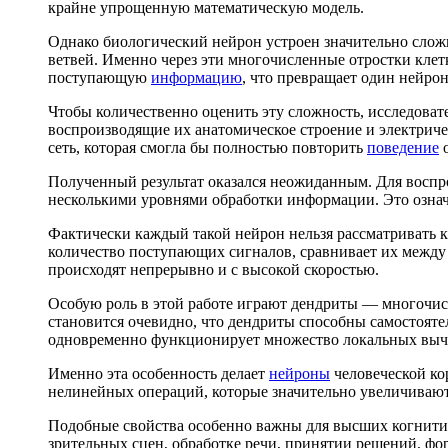
крайне упрощенную математическую модель.
Однако биологический нейрон устроен значительно сло
ветвей. Именно через эти многочисленные отростки клет
поступающую
информацию
, что превращает один нейро
Чтобы количественно оценить эту сложность, исследова
воспроизводящие их анатомическое строение и электрич
сеть, которая смогла бы полностью повторить
поведение
о
Полученный результат оказался неожиданным. Для воспро
несколькими уровнями обработки информации. Это означа
Фактически каждый такой нейрон нельзя рассматривать 
количество поступающих сигналов, сравнивает их между 
происходят непрерывно и с высокой скоростью.
Особую роль в этой работе играют дендриты — многочис
становится очевидно, что дендриты способны самостояте
одновременно функционирует множество локальных вычи
Именно эта особенность делает
нейроны
человеческой ко
нелинейных операций, которые значительно увеличиваю
Подобные свойства особенно важны для высших когнитив
зрительных сцен, обработке речи, принятии решений, ф