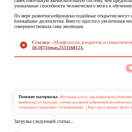
самостоятельную вычислительную систему, чем предполаг
уникальные способности человеческого мозга к обучени
По мере развития нейронауки подобные открытия могут н
ближайшие десятилетия. Вместо простого увеличения чис
совершенствовала сама эволюция.
Ссылка:
«Морфология дендритов и синаптическ
10.1073/pnas.2533168123.
Похожие материалы:
Интуиция и тело: как нейронаука объясня
компенсирует недосып: ученые раскрыли нейронный механизм вос
социальное поведение с незнакомцами
|
Как стресс мешает мозгу 
Загрузка следующей статьи...