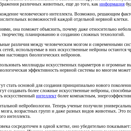
ображения различных животных, еще до того, как
информация
бу
хождение человеческого интеллекта. Возможно, решающим факто
числительных возможностей каждой отдельной нервной клетки.
ниями, она поможет объяснить, почему даже относительно небол
е, творчеству, планированию и созданию сложных технологий.
ьные различия между человеческим мозгом и современными сис
 сетей, используемые в них искусственные нейроны остаются 
ями настоящих биологических нейронов.
льзовать миллиарды искусственных параметров и огромные вы
Биологическая эффективность нервной системы во многом может 
огут стать основой для создания принципиально нового поколе
гут создавать более сложные искусственные нейроны, способны
ть искусственный
интеллект
более компактным, энергоэффективн
ентальной нейробиологии. Теперь ученые получили универсаль
 мозга, возрастных групп и даже разных видов животных. Это 
го интеллекта.
ловека сосредоточен в одной клетке, оно убедительно показывае