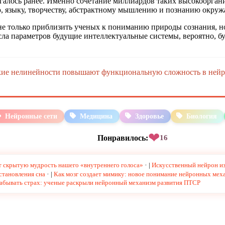
алось ранее. Именно сочетание миллиардов таких высокоорганиз
ю, языку, творчеству, абстрактному мышлению и познанию окру
е только приблизить ученых к пониманию природы сознания, но
ла параметров будущие интеллектуальные системы, вероятно, б
ие нелинейности повышают функциональную сложность в нейро
Нейронные сети
Медицина
Здоровье
Биология
❤
Понравилось:
16
ет скрытую мудрость нашего «внутреннего голоса»
|
Искусственный нейрон из
становления сна
|
Как мозг создает мимику: новое понимание нейронных ме
забывать страх: ученые раскрыли нейронный механизм развития ПТСР