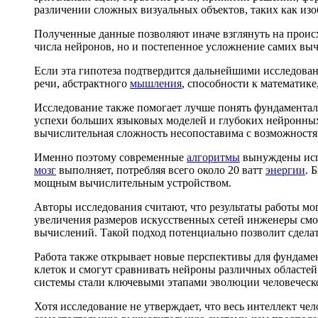
различении сложных визуальных объектов, таких как из
Полученные данные позволяют иначе взглянуть на проис
числа нейронов, но и постепенное усложнение самих вы
Если эта гипотеза подтвердится дальнейшими исследова
речи, абстрактного
мышления
, способности к математик
Исследование также помогает лучше понять фундаментал
успехи больших языковых моделей и глубоких нейронных
вычислительная сложность несопоставима с возможност
Именно поэтому современные
алгоритмы
вынуждены испо
мозг
выполняет, потребляя всего около 20 ватт
энергии
. 
мощным вычислительным устройством.
Авторы исследования считают, что результаты работы м
увеличения размеров искусственных сетей инженеры смо
вычислений. Такой подход потенциально позволит сдела
Работа также открывает новые перспективы для фундам
клеток и смогут сравнивать нейроны различных областей
системы стали ключевыми этапами эволюции человеческо
Хотя исследование не утверждает, что весь интеллект че