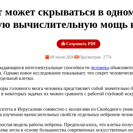
 может скрываться в одно
ую вычислительную мощь к
📥 Сохранить PDF
09 июля 2026
Просмотров: 2774
 выдающиеся интеллектуальные способности
человека
объясняютс
. Однако новое исследование показывает, что секрет человечес
тдельной клетки.
оры головного мозга человека представляет собой значительно 
то в некоторых задачах их можно сравнить с работой глубокой и
итета в Иерусалиме совместно с коллегами из Свободного унив
ящена изучению вычислительных свойств отдельных нейронов челов
остая модель работы нейрона. Предполагалось, что клетка полу
схема легла в основу большинства современных искусственных н