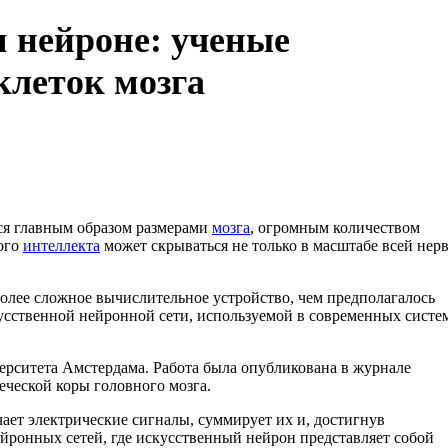
м нейроне: ученые
леток мозга
я главным образом размерами
мозга
, огромным количеством
кого
интеллекта
может скрываться не только в масштабе всей нер
более сложное вычислительное устройство, чем предполагалось
скусственной нейронной сети, используемой в современных систе
ерситета Амстердама. Работа была опубликована в журнале
еческой коры головного мозга.
чает электрические сигналы, суммирует их и, достигнув
ейронных сетей, где искусственный нейрон представляет собой