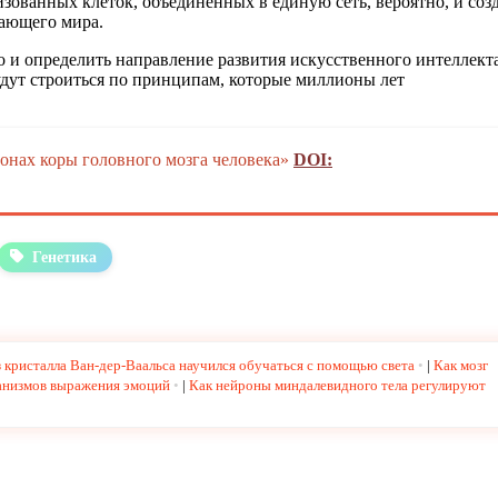
ованных клеток, объединенных в единую сеть, вероятно, и соз
жающего мира.
 и определить направление развития искусственного интеллект
удут строиться по принципам, которые миллионы лет
нах коры головного мозга человека»
DOI:
Генетика
 кристалла Ван-дер-Ваальса научился обучаться с помощью света
|
Как мозг
ханизмов выражения эмоций
|
Как нейроны миндалевидного тела регулируют