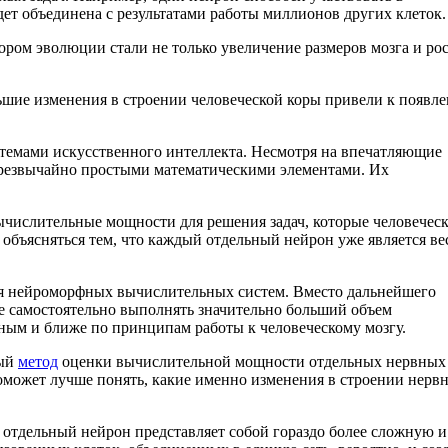
дет объединена с результатами работы миллионов других клеток.
ром эволюции стали не только увеличение размеров мозга и ро
ьшие изменения в строении человеческой коры привели к появл
темами искусственного интеллекта. Несмотря на впечатляющие
чрезвычайно простыми математическими элементами. Их
числительные мощности для решения задач, которые человечес
объясняться тем, что каждый отдельный нейрон уже является ве
ния нейроморфных вычислительных систем. Вместо дальнейшего
е самостоятельно выполнять значительно больший объем
ым и ближе по принципам работы к человеческому мозгу.
ный
метод
оценки вычислительной мощности отдельных нервных
поможет лучше понять, какие именно изменения в строении нерв
т: отдельный нейрон представляет собой гораздо более сложную и