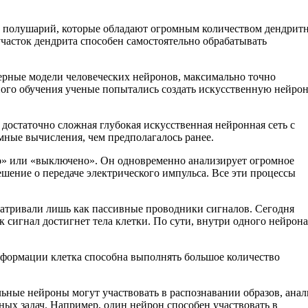
х полушарий, которые обладают огромным количеством дендрит
часток дендрита способен самостоятельно обрабатывать
ерные модели человеческих нейронов, максимально точно
ного обучения ученые попытались создать искусственную нейро
достаточно сложная глубокая искусственная нейронная сеть с
мные вычисления, чем предполагалось ранее.
о» или «выключено». Он одновременно анализирует огромное
шение о передаче электрического импульса. Все эти процессы
матривали лишь как пассивные проводники сигналов. Сегодня
 сигнал достигнет тела клетки. По сути, внутри одного нейрона
формации клетка способна выполнять большое количество
ные нейроны могут участвовать в распознавании образов, анал
ых задач. Например, один нейрон способен участвовать в