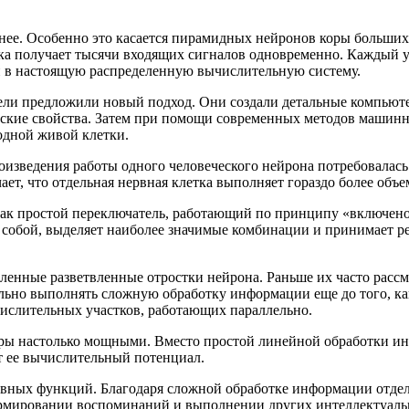
жнее. Особенно это касается пирамидных нейронов коры больши
ка получает тысячи входящих сигналов одновременно. Каждый у
н в настоящую распределенную вычислительную систему.
тели предложили новый подход. Они создали детальные компьют
еские свойства. Затем при помощи современных методов машин
дной живой клетки.
изведения работы одного человеческого нейрона потребовалась 
ет, что отдельная нервная клетка выполняет гораздо более объе
как простой переключатель, работающий по принципу «включен
собой, выделяет наиболее значимые комбинации и принимает ре
ленные разветвленные отростки нейрона. Раньше их часто расс
льно выполнять сложную обработку информации еще до того, как
слительных участков, работающих параллельно.
ры настолько мощными. Вместо простой линейной обработки ин
т ее вычислительный потенциал.
ных функций. Благодаря сложной обработке информации отдель
ормировании воспоминаний и выполнении других интеллектуальн