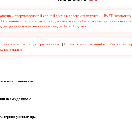
ючение» сверхмассивной черной дыры в далекой галактике
|
JWST, возможно,
 Вселенной
|
Астрономы обнаружили спутника Бетельгейзе: двойная система
адке двухтысячелетней тайны звезды Тета Эридана
бираем сложные структуры космоса
|
Новая физика или ошибка? Ученые обна
их потенциал
йся из космического…
жили неожиданное о…
 материю: ученые пр…