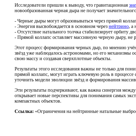
Исследователи пришли к выводу, что гравитационная
эн
новообразованная черная дыра не получает значительног
- Черные дыры могут образовываться через прямой колла
- Энергия высвобождается в основном через
нейтрино
, а
- Отсутствие натального толчка стабилизирует орбиту д
- Прямой коллапс оставляет массивную черную дыру, не
Этот процесс формирования черных дыр, по мнению учёны
звёзд уже наблюдалось астрономами, но его механизмы ос
свою массу и создавая сверхплотные объекты.
Результаты этого исследования важны не только для пон
прямой коллапс, могут играть ключевую роль в процесс
уточнить модели эволюции звёзд и формирования масси
Эти результаты подчеркивают, как важна синергия межд
открывает новые перспективы для понимания самых экс
компактных объектов.
Ссылка:
«Ограничения на нейтринные натальные выбро