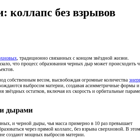
: коллапс без взрывов
рхновых
, традиционно связанных с концом звёздной жизни.
ало, что процесс образования черных дыр может происходить ч
ектов.
я под собственным весом, высвобождая огромные количества
энер
овождаются выбросом материи, создавая асимметричные формы и
я звёздных остатков, включая их скорость и орбитальные парам
ми дырами
ных, и черной дыры, чья масса примерно в 10 раз превышает
разоваться через прямой коллапс, без взрыва сверхновой. В это
 не создают мощных выбросов материи.