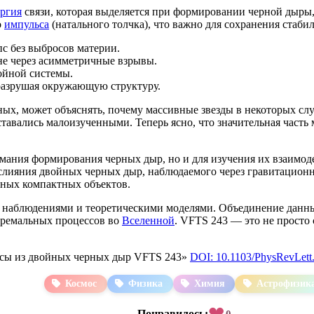
ергия
связи, которая выделяется при формировании черной дыры, 
о
импульса
(натального толчка), что важно для сохранения стаб
пс без выбросов материи.
 не через асимметричные взрывы.
войной системы.
 разрушая окружающую структуру.
х, может объяснять, почему массивные звезды в некоторых слу
тавались малоизученными. Теперь ясно, что значительная часть
имания формирования черных дыр, но и для изучения их взаимо
е слияния двойных черных дыр, наблюдаемого через гравитаци
вных компактных объектов.
у наблюдениями и теоретическими моделями. Объединение данны
тремальных процессов во
Вселенной
. VFTS 243 — это не просто
сы из двойных черных дыр VFTS 243»
DOI: 10.1103/PhysRevLett
Космос
Физика
Химия
Астрофизик
❤
Понравилось:
0