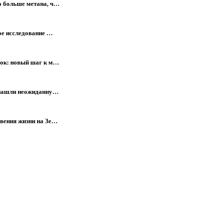
о больше метана, ч…
ое исследование …
лок: новый шаг к м…
е нашли неожиданну…
вения жизни на Зе…