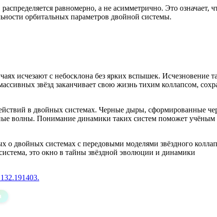
распределяется равномерно, а не асимметрично. Это означает, ч
ильности орбитальных параметров двойной системы.
чаях исчезают с небосклона без ярких вспышек. Исчезновение т
 массивных звёзд заканчивает свою жизнь тихим коллапсом, сохр
действий в двойных системах. Черные дыры, сформированные че
онные волны. Понимание динамики таких систем поможет учёным
х о двойных системах с передовыми моделями звёздного коллап
 система, это окно в тайны звёздной эволюции и динамики
.132.191403.
а