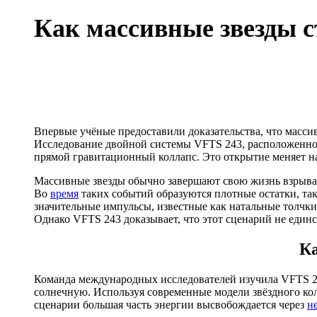
Как массивные звезды с
Впервые учёные предоставили доказательства, что масси
Исследование двойной системы VFTS 243, расположенной
прямой гравитационный коллапс. Это открытие меняет 
Массивные звезды обычно завершают свою жизнь взрыв
Во
время
таких событий образуются плотные остатки, та
значительные импульсы, известные как натальные толчки
Однако VFTS 243 доказывает, что этот сценарий не еди
К
Команда международных исследователей изучила VFTS 243
солнечную. Используя современные модели звёздного колл
сценарии большая часть энергии высвобождается через
н