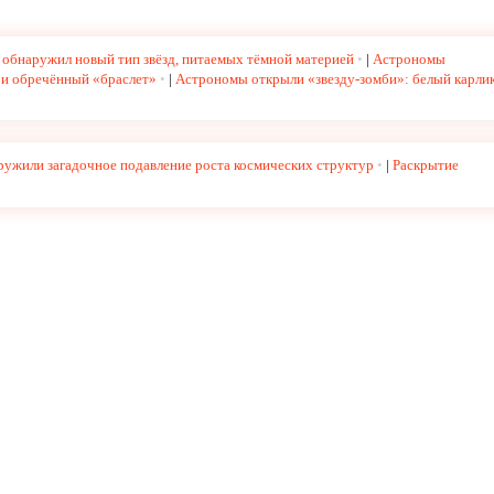
 обнаружил новый тип звёзд, питаемых тёмной материей
|
Астрономы
 и обречённый «браслет»
|
Астрономы открыли «звезду-зомби»: белый карлик
ружили загадочное подавление роста космических структур
|
Раскрытие