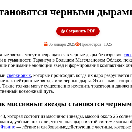
тановятся черными дырами
📥 Сохранить PDF
06 января 2025
Просмотров: 1025
вные звезды могут превращаться в черные дыры без взрывов
све
 в туманности Тарантул в Большом Магеллановом Облаке, показ
наше понимание эволюции звёзд и формирования компактных объ
ами
сверхновых
, которые происходят, когда их ядро разрушаетс
кие как нейтронные звезды или черные дыры. Эти взрывы сопр
. Такие толчки могут существенно изменить траектории движени
нственный возможный путь.
ак массивные звезды становятся черны
, которая состоит из массивной звезды, массой около 25 солнеч
апса, учёные показали, что черная дыра в этой системе могла об
ейтрино
— лёгкие и слабовзаимодействующие частицы, которые