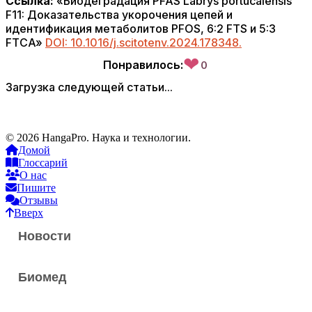
Ссылка:
«Биодеградация PFAS Labrys portucalensis
F11: Доказательства укорочения цепей и
идентификация метаболитов PFOS, 6:2 FTS и 5:3
FTCA»
DOI: 10.1016/j.scitotenv.2024.178348.
❤
Понравилось:
0
Загрузка следующей статьи...
© 2026 HangaPro. Наука и технологии.
Домой
Глоссарий
О нас
Пишите
Отзывы
Вверх
Новости
Биомед