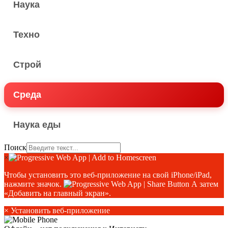
Наука
Техно
Строй
Среда
Наука еды
Поиск
×
Чтобы установить это веб-приложение на свой iPhone/iPad,
нажмите значок.
А затем
«Добавить на главный экран».
×
Установить веб-приложение