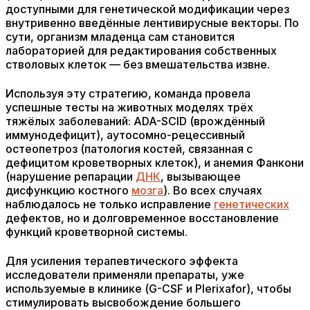
доступными для генетической модификации через
внутривенно введённые лентивирусные векторы. По
сути, организм младенца сам становится
лабораторией для редактирования собственных
стволовых клеток — без вмешательства извне.
Используя эту стратегию, команда провела
успешные тесты на животных моделях трёх
тяжёлых заболеваний: ADA-SCID (врождённый
иммунодефицит), аутосомно-рецессивный
остеопетроз (патология костей, связанная с
дефицитом кроветворных клеток), и анемия Фанкони
(нарушение репарации
ДНК
, вызывающее
дисфункцию костного
мозга
). Во всех случаях
наблюдалось не только исправление
генетических
дефектов, но и долговременное восстановление
функций кроветворной системы.
Для усиления терапевтического эффекта
исследователи применяли препараты, уже
используемые в клинике (G-CSF и Plerixafor), чтобы
стимулировать высвобождение большего