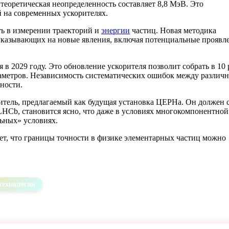
теоретическая неопределенность составляет 8,8 МэВ. Это
 на современных ускорителях.
ть в измерении траекторий и
энергии
частиц. Новая методика
, указывающих на новые явления, включая потенциальные проявл
в 2029 году. Это обновление ускорителя позволит собрать в 10 
раметров. Независимость систематических ошибок между различ
ности.
итель, предлагаемый как будущая установка ЦЕРНа. Он должен с
 LHCb, становится ясно, что даже в условиях многокомпонентной
ьных» условиях.
ет, что границы точности в физике элементарных частиц можно
технологии