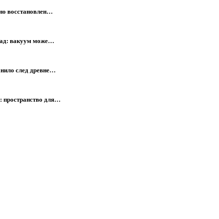
кно восстановлен…
азад: вакуум може…
анило след древне…
: пространство для…