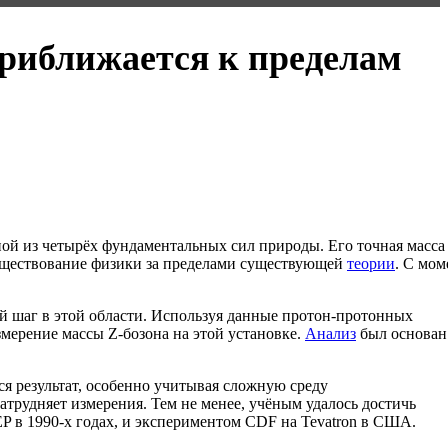
приближается к пределам
ой из четырёх фундаментальных сил природы. Его точная масса
существование физики за пределами существующей
теории
. С мом
й шаг в этой области. Используя данные протон-протонных
мерение массы Z-бозона на этой установке.
Анализ
был основан
я результат, особенно учитывая сложную среду
трудняет измерения. Тем не менее, учёным удалось достичь
P в 1990-х годах, и экспериментом CDF на Tevatron в США.