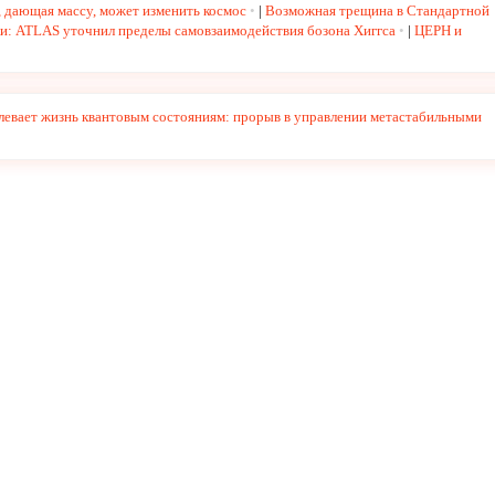
а, дающая массу, может изменить космос
|
Возможная трещина в Стандартной
и: ATLAS уточнил пределы самовзаимодействия бозона Хиггса
|
ЦЕРН и
левает жизнь квантовым состояниям: прорыв в управлении метастабильными