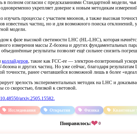
ь в полном согласии с предсказаниями Стандартной модели, чья 
одновременно укрепляет доверие к новым методикам измерений
 изучать процессы с участием мюонов, а также высокая точнос
ров известных частиц, но и для возможного поиска отклонений
ной модели.
ом к фазе высокой светимости LHC (HL-LHC), которая начнётся 
очного измерения массы Z-бозона и других фундаментальных па
бъединённые результаты позволят ещё сильнее снизить погреш
я
коллайдеров
, такие как FCC-ee — электрон-позитронный ускор
бозона и других частиц. Но уже сейчас, благодаря результатам
й точности, ранее считавшейся возможной лишь в более «идеал
рирует зрелость экспериментальных методик на LHC и доказыва
 со скоростью, близкой к световой.
10.48550/arxiv.2505.15582.
Исследования
Открытия
Физика
Квантовые 
❤
Понравилось:
0