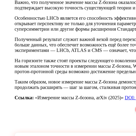
Важно, что полученное значение массы Z-бозона оказалос
подтверждает высокую точность существующей теории и 
Особенностью LHCb является его способность эффективно
открывает перспективу не только для уточнения парамет
суперсимметрии или другие формы расширения Стандарт
Полученный результат служит важной вехой перед переход
больше данных, что обеспечит возможность ещё более т
экспериментами — LHCb, ATLAS и CMS — означает, что о
На горизонте также стоят проекты следующего поколени
новым эталоном точности в измерении массы Z-бозона, W-
протон-протонной среды возможно достижение предельно
Таким образом, новое измерение массы Z-бозона демонст
продолжать расширять — шаг за шагом, сталкивая протоны
Ссылка:
«Измерение массы Z-бозона, arXiv (2025)»
DOI: 