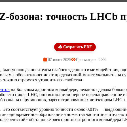
Z-бозона: точность LHCb 
📥 Сохранить PDF
07 июня 2025
Просмотров: 2002
 выступающая носителем слабого ядерного взаимодействия, одн
кольку любое отклонение от предсказаний может указывать на 
стоянно стремятся уточнить его свойства.
ентов
на Большом адронном коллайдере, недавно сделала большо
абочего цикла LHC, они выполнили первое целенаправленное из
-бозона на пару мюонов, зарегистрированных детектором LHCb.
В. Это соответствует уровню точности около 0,01% — выдающийс
де одновременное образование множества частиц значительно за
более «чистой» обстановке электрон-позитронного коллайдера LE