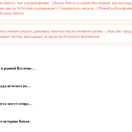
а Хиггса: шаг к новой физике
|
Бозон Хиггса и судьба Вселенной: как частиц
ние массы W-бозона подтверждает Стандартную модель
|
Новый рубеж физик
 бозона Хиггса
или ученым увидеть динамику наночастиц на атомном уровне
|
Как свет прод
новых частиц, выходящих за пределы бозонов и фермионов
 в ранней Вселенн…
куда исчезает во…
руса могут отпра…
ют историю Китая