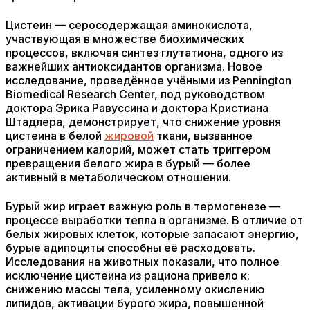
Цистеин — серосодержащая аминокислота,
участвующая в множестве биохимических
процессов, включая синтез глутатиона, одного из
важнейших антиоксидантов организма. Новое
исследование, проведённое учёными из Pennington
Biomedical Research Center, под руководством
доктора Эрика Равуссина и доктора Кристиана
Штадлера, демонстрирует, что снижение уровня
цистеина в белой
жировой
ткани, вызванное
ограничением калорий, может стать триггером
превращения белого жира в бурый — более
активный в метаболическом отношении.
Бурый жир играет важную роль в термогенезе —
процессе выработки тепла в организме. В отличие от
белых жировых клеток, которые запасают энергию,
бурые адипоциты способны её расходовать.
Исследования на животных показали, что полное
исключение цистеина из рациона привело к:
снижению массы тела, усиленному окислению
липидов, активации бурого жира, повышенной