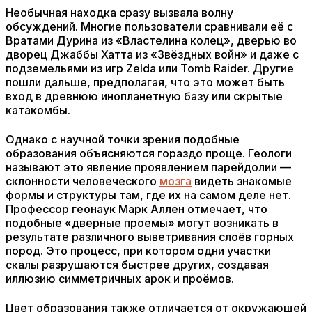
Необычная находка сразу вызвала волну
обсуждений. Многие пользователи сравнивали её с
Вратами Дурина из «Властелина колец», дверью во
дворец Джаббы Хатта из «Звёздных войн» и даже с
подземельями из игр Zelda или Tomb Raider. Другие
пошли дальше, предполагая, что это может быть
вход в древнюю инопланетную базу или скрытые
катакомбы.
Однако с научной точки зрения подобные
образования объясняются гораздо проще. Геологи
называют это явление проявлением парейдолии —
склонности человеческого
мозга
видеть знакомые
формы и структуры там, где их на самом деле нет.
Профессор геонаук Марк Аллен отмечает, что
подобные «дверные проемы» могут возникать в
результате различного выветривания слоёв горных
пород. Это процесс, при котором одни участки
скалы разрушаются быстрее других, создавая
иллюзию симметричных арок и проёмов.
Цвет образования также отличается от окружающей