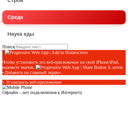
Строй
Среда
Наука еды
Поиск
×
Чтобы установить это веб-приложение на свой iPhone/iPad,
нажмите значок.
А затем
«Добавить на главный экран».
×
Установить веб-приложение
Офлайн – нет подключения к Интернету