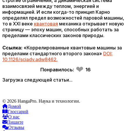
строгие ограничения, а динамическая система
взаимосвязей между теплом, энергией и
информацией. И если когда-то принцип Карно
определял предел возможностей паровой машины,
то в XXI веке
квантовая
механика открывает новую
страницу — эпоху машин, способных работать за
пределами классических законов природы.
Ссылка:
«Коррелированные квантовые машины за
пределами стандартного второго закона»
DOI:
10.1126/sciadv.adw8462.
❤
Понравилось:
16
Загрузка следующей статьи...
© 2026 HangaPro. Наука и технологии.
Домой
Глоссарий
О нас
Пишите
Отзывы