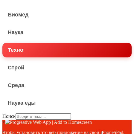
Биомед
Наука
Техно
Строй
Среда
Наука еды
Поиск
×
Чтобы установить это веб-приложение на свой iPhone/iPad,