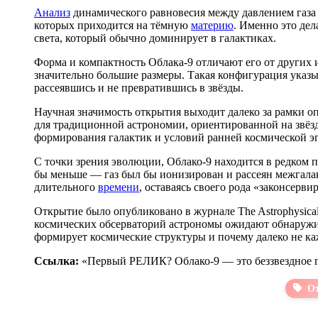
Анализ
динамического равновесия между давлением газа 
которых приходится на тёмную
материю
. Именно это де
света, который обычно доминирует в галактиках.
Форма и компактность Облака-9 отличают его от других 
значительно большие размеры. Такая конфигурация указы
рассеявшись и не превратившись в звёзды.
Научная значимость открытия выходит далеко за рамки о
для традиционной астрономии, ориентированной на звёзд
формирования галактик и условий ранней космической э
С точки зрения эволюции, Облако-9 находится в редком п
бы меньше — газ был бы ионизирован и рассеян межгала
длительного
времени
, оставаясь своего рода «законсер
Открытие было опубликовано в журнале The Astrophysical
космических обсерваторий астрономы ожидают обнаружит
формирует космические структуры и почему далеко не к
Ссылка:
«Первый РЕЛИК? Облако-9 — это беззвездное г
О