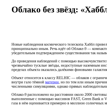
Облако без звёзд: «Хаб
Новые наблюдения космического телескопа Хаббл привели
принципиально иным. Речь идёт об Облаке-9 — компакт
убедительным подтверждением существования так назы
До проведения наблюдений с помощью высокочувствитель
чрезвычайно тусклые звёзды, недоступные наземным инст
пределах объекта оказались далёкими фоновыми галактик
Объект относится к классу RELHIC — облаков с огранич
внутри гало тёмной
материи
, но по тем или иным причин
численными симуляциями, однако прямых наблюдательны
Облако-9 расположено на расстоянии около 2000 световых
выполненные с помощью массивов FAST, Green Bank и Ver
газа в нём оценивается примерно в миллион солнечных ма