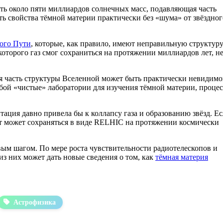
ать около пяти миллиардов солнечных масс, подавляющая часть
ать свойства тёмной материи практически без «шума» от звёздног
ого Пути
, которые, как правило, имеют неправильную структуру
оторого газ смог сохраниться на протяжении миллиардов лет, н
ная часть структуры Вселенной может быть практически невидим
бой «чистые» лаборатории для изучения тёмной материи, проце
ация давно привела бы к коллапсу газа и образованию звёзд. Е
т может сохраняться в виде RELHIC на протяжении космически
рвым шагом. По мере роста чувствительности радиотелескопов и
 них может дать новые сведения о том, как
тёмная материя
Астрофизика