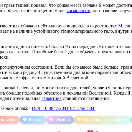
и гравитацией показал, что общая масса Облака-9 может достиг
лает объект особенно ценным для
космологии
: он позволяет изуч
известных облаков нейтрального водорода в окрестностях
Млечн
вает на наличие устойчивого тёмноматериального гало, внутри к
писания одного объекта. Облако-9 подтверждает, что значитель
ы и галактики. Подобные беззвёздные объекты представляют со
похи.
ромежуточном состоянии. Если бы его масса была больше, гравит
ктической средой. В существующем диапазоне параметров объек
вированным» фрагментом молодой Вселенной.
 Journal Letters и, по мнению исследователей, является лишь пе
ь больше подобных объектов в локальной Вселенной. Каждый из
аждая потенциальная
галактика
становится светящейся.
азовое облако»
DOI: 10.3847/2041-8213/ae1584.
ткрытия
Космос
Физика
Квантовые технологии