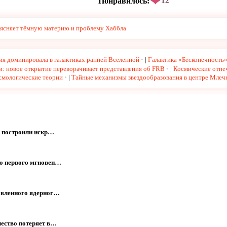
❤
Понравилось:
12
бъясняет тёмную материю и проблему Хаббла
я доминировала в галактиках ранней Вселенной
|
Галактика «Бесконечность»
и: новое открытие переворачивает представления об FRB
|
Космические отпеч
осмологические теории
|
Тайные механизмы звездообразования в центре Млечн
е построили искр…
го первого мгновен…
овленного ядерног…
чество потеряет в…