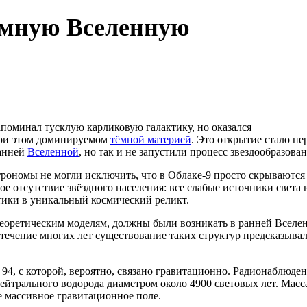
тёмную Вселенную
поминал тусклую карликовую галактику, но оказался
при этом доминируемом
тёмной материей
. Это открытие стало п
ранней
Вселенной
, но так и не запустили процесс звездообразован
рономы не могли исключить, что в Облаке-9 просто скрываются
 отсутствие звёздного населения: все слабые источники света 
тики в уникальный космический реликт.
теоретическим моделям, должны были возникать в ранней Вселе
 течение многих лет существование таких структур предсказыва
94, с которой, вероятно, связано гравитационно. Радионаблюден
ейтрального водорода диаметром около 4900 световых лет. Масс
ее массивное гравитационное поле.