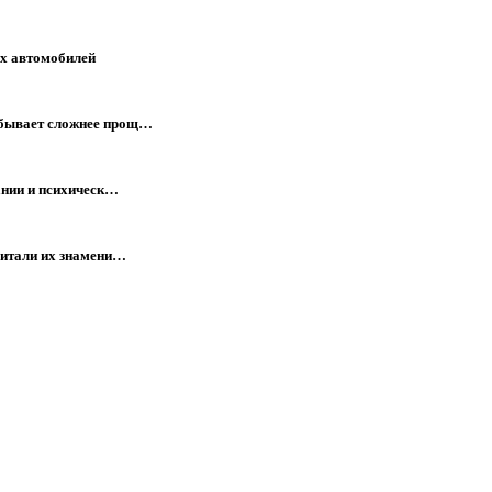
ых автомобилей
 бывает сложнее прощ…
ании и психическ…
читали их знамени…