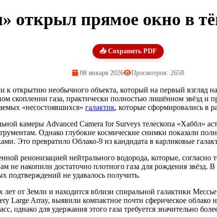
бл» открыл прямое окно в 
📥 Сохранить PDF
08 января 2026
Просмотров: 2658
 к открытию необычного объекта, который на первый взгляд на
ном скоплении газа, практически полностью лишённом звёзд и 
ваемых «несостоявшихся»
галактик
, которые сформировались в 
ной камеры Advanced Camera for Surveys телескопа «Хаббл» аст
рументам. Однако глубокие космические снимки показали полное
ами. Это превратило Облако-9 из кандидата в карликовые галак
енной реионизацией нейтрального водорода, которые, согласно 
ам не накопили достаточно плотного газа для рождения звёзд. В
х подтверждений не удавалось получить.
 лет от Земли и находится вблизи спиральной галактики Мессье 
y Large Array, выявили компактное почти сферическое облако н
сс, однако для удержания этого газа требуется значительно бол