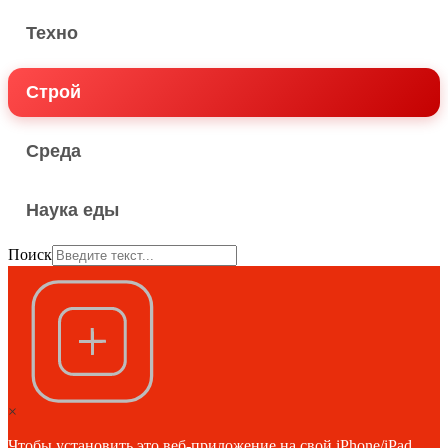
Техно
Строй
Среда
Наука еды
Поиск
×
Чтобы установить это веб-приложение на свой iPhone/iPad,