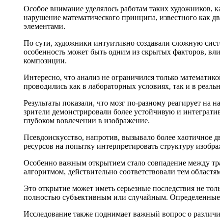
Особое внимание уделялось работам таких художников, ка
нарушение математического принципа, известного как д
элементами.
По сути, художники интуитивно создавали сложную сист
особенность может быть одним из скрытых факторов, вл
композиции.
Интересно, что анализ не ограничился только математик
проводились как в лабораторных условиях, так и в реаль
Результаты показали, что мозг по-разному реагирует на
зрители демонстрировали более устойчивую и интегратив
глубоком вовлечении в изображение.
Псевдоискусство, напротив, вызывало более хаотичное
ресурсов на попытку интерпретировать структуру изобра
Особенно важным открытием стало совпадение между тр
алгоритмом, действительно соответствовали тем областям
Это открытие может иметь серьезные последствия не толь
полностью субъективным или случайным. Определенные 
Исследование также поднимает важный вопрос о различи