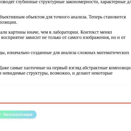
изводят глубинные структурные закономерности, характерные д
убъективным объектом для точного анализа. Теперь становится
позиции.
ли картины иначе, чем в лаборатории. Контекст менял
восприятие зависит не только от самого изображения, но и от
ы, изначально созданные для анализа сложных математических
. Даже самые хаотичные на первый взгляд абстрактные композиц
и невидимые структуры, возможно, и делают некоторые
Автоматизация