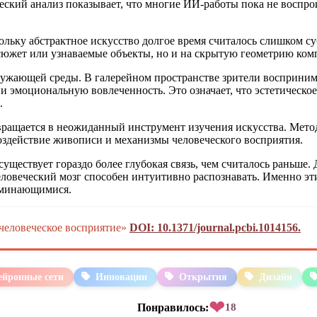
ский анализ показывает, что многие ИИ-работы пока не воспро
ольку абстрактное искусство долгое время считалось слишком с
а сюжет или узнаваемые объекты, но и на скрытую геометрию ком
ужающей среды. В галерейном пространстве зрители воспринима
 эмоциональную вовлеченность. Это означает, что эстетическое 
.
ращается в неожиданный инструмент изучения искусства. Метод
оздействие живописи и механизмы человеческого восприятия.
существует гораздо более глубокая связь, чем считалось раньше
еловеческий мозг способен интуитивно распознавать. Именно эт
оминающимися.
 человеческое восприятие»
DOI: 10.1371/journal.pcbi.1014156.
ейронные сети
Инновации
Открытия
Дизайн
❤
Понравилось:
18