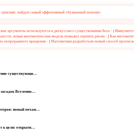
 оригами: найден самый эффективный «бумажный пончик»
ские аргументы используются в дискуссии о существовании Бога
|
Иммунитет 
ьности: новая математическая модель поможет оценить риски
|
Как математич
 их непрерывного вращения
|
Математики разработали новый способ прогноз
мнение существующи…
х загадок Вселенно…
ютеров: новый механ…
т к цели: открыти…