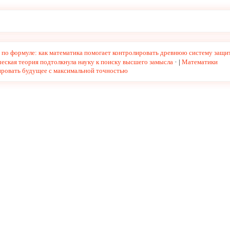
по формуле: как математика помогает контролировать древнюю систему защи
еская теория подтолкнула науку к поиску высшего замысла
|
Математики
ировать будущее с максимальной точностью