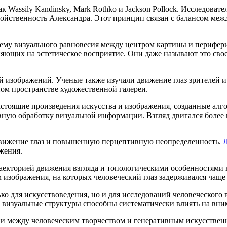
к Wassily Kandinsky, Mark Rothko и Jackson Pollock. Исследоват
войственность Александра. Этот принцип связан с балансом ме
ему визуального равновесия между центром картины и перифери
ияющих на эстетическое восприятие. Они даже называют это св
ой изображений. Ученые также изучали движение глаз зрителей 
ном пространстве художественной галереи.
 настоящие произведения искусства и изображения, созданные а
ную обработку визуальной информации. Взгляд двигался более п
 движение глаз и повышенную перцептивную неопределенность.
жения.
аекторией движения взгляда и топологическими особенностями
 изображения, на которых человеческий глаз задерживался чаще 
ко для искусствоведения, но и для исследований человеческого в
визуальные структуры способны систематически влиять на вни
и между человеческим творчеством и генеративным искусствен