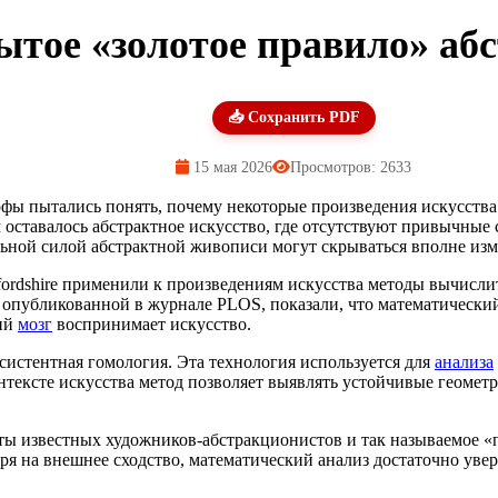
тое «золотое правило» абс
📥 Сохранить PDF
15 мая 2026
Просмотров: 2633
фы пытались понять, почему некоторые произведения искусств
оставалось абстрактное искусство, где отсутствуют привычные
льной силой абстрактной живописи могут скрываться вполне из
Hertfordshire применили к произведениям искусства методы вычи
, опубликованной в журнале PLOS, показали, что математическ
кий
мозг
воспринимает искусство.
систентная гомология. Эта технология используется для
анализа
нтексте искусства метод позволяет выявлять устойчивые геоме
ты известных художников-абстракционистов и так называемое «
я на внешнее сходство, математический анализ достаточно увер