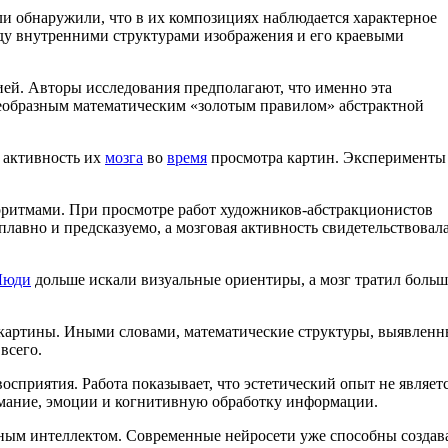
ели обнаружили, что в их композициях наблюдается характерное
жду внутренними структурами изображения и его краевыми
ей. Авторы исследования предполагают, что именно эта
оеобразным математическим «золотым правилом» абстрактной
и активность их
мозга
во
время
просмотра картин. Эксперименты
лгоритмами. При просмотре работ художников-абстракционистов
лавно и предсказуемо, а мозговая активность свидетельствовала
Люди
дольше искали визуальные ориентиры, а мозг тратил больш
 картины. Иными словами, математические структуры, выявленн
всего.
осприятия. Работа показывает, что эстетический опыт не являет
мание, эмоции и когнитивную обработку информации.
ным интеллектом. Современные нейросети уже способны создав