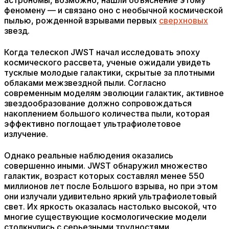
астрономы, возможно, нашли объяснение этому
феномену — и связано оно с необычной космической
пылью, рожденной взрывами первых
сверхновых
звезд.
Когда телескоп JWST начал исследовать эпоху
космического рассвета, ученые ожидали увидеть
тусклые молодые галактики, скрытые за плотными
облаками межзвездной пыли. Согласно
современным моделям эволюции галактик, активное
звездообразование должно сопровождаться
накоплением большого количества пыли, которая
эффективно поглощает ультрафиолетовое
излучение.
Однако реальные наблюдения оказались
совершенно иными. JWST обнаружил множество
галактик, возраст которых составлял менее 550
миллионов лет после Большого взрыва, но при этом
они излучали удивительно яркий ультрафиолетовый
свет. Их яркость оказалась настолько высокой, что
многие существующие космологические модели
столкнулись с серьезными трудностями.