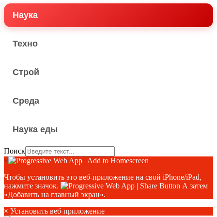
Наука
Техно
Строй
Среда
Наука еды
Поиск
×
Чтобы установить это веб-приложение на свой iPhone/iPad,
нажмите значок.
А затем
«Добавить на главный экран».
×
Установить веб-приложение