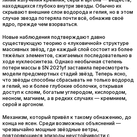
находящихся глубоко внутри звезды. Обычно их
скрывают внешние слои водорода и гелия, но в этом
случае звезда потеряла почти всё, обнажив своё
ядро, прежде чем взорваться.
Новые наблюдения подтверждают давно
существующую теорию о «луковичной» структуре
массивных звёзд, где каждый слой состоит из более
тяжёлых элементов, сжигаемых последовательно в
ходе нуклеосинтеза. Однако необычная степень
потери массы в SN 2021yf заставила пересмотреть
модели предсмертных стадий звёзд. Теперь ясно,
что звёзды способны сбрасывать не только водород
и гелий, но и более глубокие оболочки, открывая
доступ к слоям, богатым углеродом, кислородом,
неоном, магнием, а в редких случаях — кремнием,
серой и аргоном.
Механизм, который привёл к такому обнажению, до
конца не ясен. Среди возможных объяснений —
чрезвычайно мощные звёздные ветры,
повторяющиеся эпизоды неустойчивости с