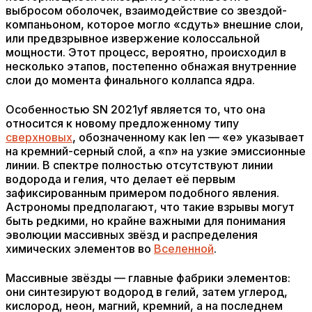
выбросом оболочек, взаимодействие со звездой-
компаньоном, которое могло «сдуть» внешние слои,
или предвзрывное извержение колоссальной
мощности. Этот процесс, вероятно, происходил в
несколько этапов, постепенно обнажая внутренние
слои до момента финального коллапса ядра.
Особенностью SN 2021yf является то, что она
относится к новому предложенному типу
сверхновых
, обозначенному как Ien — «e» указывает
на кремний-серный слой, а «n» на узкие эмиссионные
линии. В спектре полностью отсутствуют линии
водорода и гелия, что делает её первым
зафиксированным примером подобного явления.
Астрономы предполагают, что такие взрывы могут
быть редкими, но крайне важными для понимания
эволюции массивных звёзд и распределения
химических элементов во
Вселенной
.
Массивные звёзды — главные фабрики элементов:
они синтезируют водород в гелий, затем углерод,
кислород, неон, магний, кремний, а на последнем