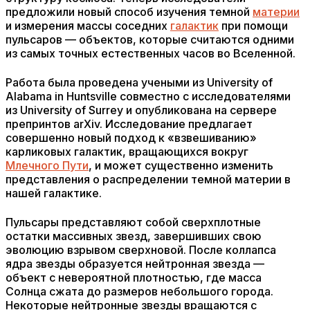
предложили новый способ изучения темной
материи
и измерения массы соседних
галактик
при помощи
пульсаров — объектов, которые считаются одними
из самых точных естественных часов во Вселенной.
Работа была проведена учеными из University of
Alabama in Huntsville совместно с исследователями
из University of Surrey и опубликована на сервере
препринтов arXiv. Исследование предлагает
совершенно новый подход к «взвешиванию»
карликовых галактик, вращающихся вокруг
Млечного Пути
, и может существенно изменить
представления о распределении темной материи в
нашей галактике.
Пульсары представляют собой сверхплотные
остатки массивных звезд, завершивших свою
эволюцию взрывом сверхновой. После коллапса
ядра звезды образуется нейтронная звезда —
объект с невероятной плотностью, где масса
Солнца сжата до размеров небольшого города.
Некоторые нейтронные звезды вращаются с