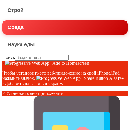
Строй
Среда
Наука еды
Поиск
×
Чтобы установить это веб-приложение на свой iPhone/iPad,
нажмите значок.
А затем
«Добавить на главный экран».
×
Установить веб-приложение