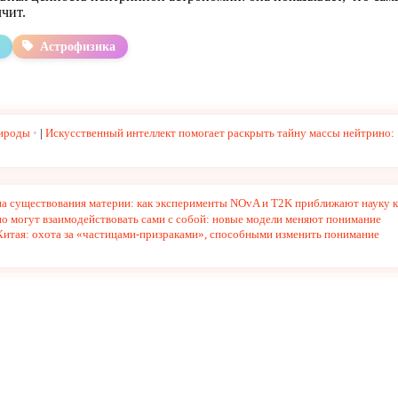
лчит.
Астрофизика
рироды
|
Искусственный интеллект помогает раскрыть тайну массы нейтрино:
на существования материи: как эксперименты NOvA и T2K приближают науку к
о могут взаимодействовать сами с собой: новые модели меняют понимание
Китая: охота за «частицами-призраками», способными изменить понимание