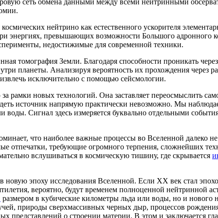
ировую сеть обмена данными между всеми нейтринными обсерва
омии.
космических нейтрино как естественного ускорителя элементар
ри энергиях, превышающих возможности Большого адронного ко
сперименты, недостижимые для современной техники.
нная томография Земли. Благодаря способности проникать чере
нутри планеты. Анализируя вероятность их прохождения через р
о извлечь исключительно с помощью сейсмологии.
 за рамки новых технологий. Она заставляет переосмыслить са
видеть источник напрямую практически невозможно. Мы наблюд
и воды. Сигнал здесь измеряется буквально отдельными события
оминает, что наиболее важные процессы во Вселенной далеко н
ые отпечатки, требующие огромного терпения, сложнейших тех
нимательно вслушиваться в космическую тишину, где скрывается
и
т в новую эпоху исследования Вселенной. Если XX век стал эпох
тилетия, вероятно, будут временем полноценной нейтринной ас
в
размером в кубические километры льда или воды, но и нового 
лучей, природы сверхмассивных черных дыр, процессов рождени
ных представлений о строении материи. В этом и заключается гл