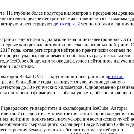
та. На глубине более полутора километров в прозрачном древне
ключительно редкое нейтрино все же сталкивается с атомным яд
, которую и регистрируют
детекторы
. Именно по таким единичн
рино с энергиями в диапазоне тера- и петаэлектронвольт. Это
 и первые конкретные источники высокоэнергичных нейтрино. 
2017 года, когда регистрация нейтрино практически совпала по
й процесс удалось одновременно наблюдать сразу несколькими
году IceCube обнаружил также диффузное нейтринное излучение
нной Галактики.
обсерватория Baikal-GVD — крупнейший нейтринный
детектор
тра, а в ближайшие годы планируется увеличение до одного
етектора до 30 кубических километров. Одновременно развива
лексы постепенно формируют глобальную сеть, обеспечивающую
Гарвардского университета и коллаборации IceCube. Авторы
тилетия. Исследователям предстоит выяснить происхождение га
ных нейтрино, понять механизм ускорения космических лучей д
оеобразного сверхмощного коллайдера Large Neutrino Collider д
его строения Земли, уточнить абсолютную массу нейтрино