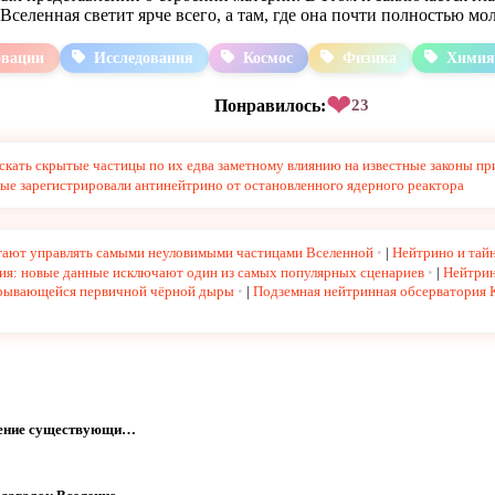
Вселенная светит ярче всего, а там, где она почти полностью мо
вации
Исследования
Космос
Физика
Химия
❤
Понравилось:
23
скать скрытые частицы по их едва заметному влиянию на известные законы п
ые зарегистрировали антинейтрино от остановленного ядерного реактора
агают управлять самыми неуловимыми частицами Вселенной
|
Нейтрино и тай
ия: новые данные исключают один из самых популярных сценариев
|
Нейтрин
зрывающейся первичной чёрной дыры
|
Подземная нейтринная обсерватория 
мнение существующи…