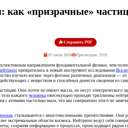
: как «призрачные» част
📥 Сохранить PDF
07 июля 2026
Просмотров: 2919
ерспективным направлением фундаментальной физики, чем полн
нейтрино
превратились в новый инструмент исследования
Вселе
чество изучало космос через фотоны различных диапазонов — от
действующих с веществом и способных донести сведения из сам
стицам. Они почти не имеют массы, не несут электрического 
з тело каждого
человека
ежесекундно проходят триллионы нейтри
ия с атомами настолько мала, что мы совершенно этого не заме
ленная
, сталкиваются с многочисленными препятствиями. Они ра
ее экстремальные области космоса. Нейтрино ведут себя совер
ланеты, сохраняя информацию о процессах, происходящих рядо