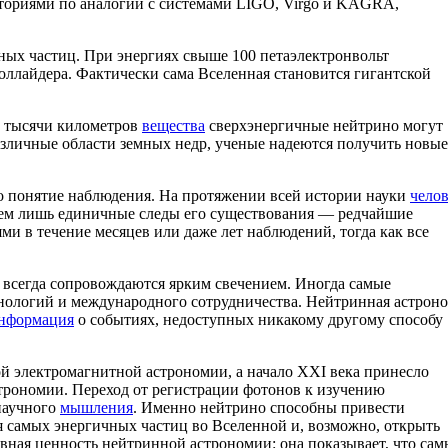
ториями по аналогии с системами LIGO, Virgo и KAGRA,
ных частиц. При энергиях свыше 100 петаэлектронвольт
ллайдера. Фактически сама Вселенная становится гигантской
з тысячи километров
вещества
сверхэнергичные нейтрино могут
азличные области земных недр, ученые надеются получить новые
мо понятие наблюдения. На протяжении всей истории науки
чело
аем лишь единичные следы его существования — редчайшие
ми в течение месяцев или даже лет наблюдений, тогда как все
е всегда сопровождаются ярким свечением. Иногда самые
нологий и международного сотрудничества. Нейтринная астрон
нформация
о событиях, недоступных никакому другому способу
ой электромагнитной астрономии, а начало XXI века принесло
трономии. Переход от регистрации фотонов к изучению
научного
мышления
. Именно нейтрино способны привести
я самых энергичных частиц во Вселенной и, возможно, открыть
авная ценность нейтринной астрономии: она показывает, что сам