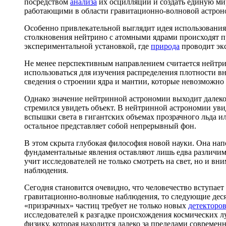
посредством
анализа
их осцилляций и создать единую м
работающими в области гравитационно-волновой астрон
Особенно привлекательной выглядит идея использования 
столкновения нейтрино с атомными ядрами происходят п
экспериментальной установкой, где
природа
проводит эк
Не менее перспективным направлением считается нейтри
использоваться для изучения распределения плотности в
сведения о строении ядра и мантии, которые невозможн
Однако значение нейтринной астрономии выходит далеко
стремился увидеть объект. В нейтринной астрономии у
вспышки света в гигантских объемах прозрачного льда ил
остальное представляет собой непрерывный фон.
В этом скрыта глубокая философия новой науки. Она нап
фундаментальные явления оставляют лишь едва различим
учит исследователей не только смотреть на свет, но и в
наблюдения.
Сегодня становится очевидно, что человечество вступае
гравитационно-волновые наблюдения, то следующие деся
«призрачных» частиц требует не только новых
детекторо
исследователей к разгадке происхождения космических 
физику, которая находится далеко за пределами современ