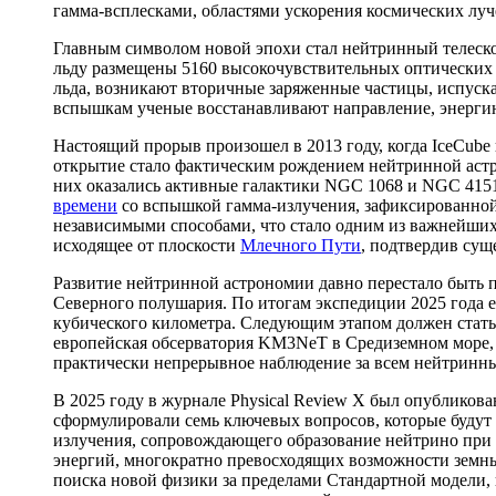
гамма-всплесками, областями ускорения космических лу
Главным символом новой эпохи стал нейтринный телескоп
льду размещены 5160 высокочувствительных оптических м
льда, возникают вторичные заряженные частицы, испус
вспышкам ученые восстанавливают направление, энерги
Настоящий прорыв произошел в 2013 году, когда IceCube
открытие стало фактическим рождением нейтринной аст
них оказались активные галактики NGC 1068 и NGC 4151,
времени
со вспышкой гамма-излучения, зафиксированной
независимыми способами, что стало одним из важнейших
исходящее от плоскости
Млечного Пути
, подтвердив су
Развитие нейтринной астрономии давно перестало быть 
Северного полушария. По итогам экспедиции 2025 года е
кубического километра. Следующим этапом должен стать
европейская обсерватория KM3NeT в Средиземном море, 
практически непрерывное наблюдение за всем нейтринн
В 2025 году в журнале Physical Review X был опублико
сформулировали семь ключевых вопросов, которые будут
излучения, сопровождающего образование нейтрино при 
энергий, многократно превосходящих возможности земных 
поиска новой физики за пределами Стандартной модели,