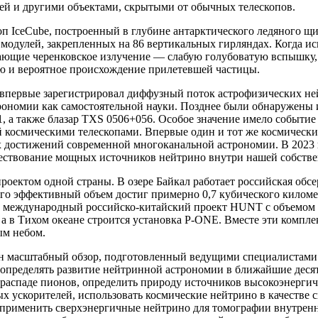
чей и другими объектами, скрытыми от обычных телескопов.
 IceCube, построенный в глубине антарктического ледяного щи
одулей, закрепленных на 86 вертикальных гирляндах. Когда ис
кающие черенковское излучение — слабую голубоватую вспышку
ю и вероятное происхождение прилетевшей частицы.
 впервые зарегистрировал диффузный поток астрофизических нейт
рономии как самостоятельной науки. Позднее были обнаружены
 а также блазар TXS 0506+056. Особое значение имело событие 
 космическими телескопами. Впервые один и тот же космически
 достижений современной многоканальной астрономии. В 2023 
ществование мощных источников нейтрино внутри нашей собстве
проектом одной страны. В озере Байкал работает российская 
го эффективный объем достиг примерно 0,7 кубического киломе
 международный российско-китайский проект HUNT с объемом д
а в Тихом океане строится установка P-ONE. Вместе эти комп
ым небом.
ван масштабный обзор, подготовленный ведущими специалистами 
 определять развитие нейтринной астрономии в ближайшие деся
распаде пионов, определить природу источников высокоэнергич
ускорителей, использовать космические нейтрино в качестве св
 применить сверхэнергичные нейтрино для томографии внутренн