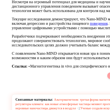
Несмотря на огромный потенциал для медицины и научны
дистанционного управления поведением вызывает опасе
технология может быть использована для контроля над м
Текущие исследования демонстрируют, что Nano-MIND м
включая депрессию и расстройства пищевого
поведения
.
управление цифровыми устройствами с помощью мыслит
Разработчики подчеркивают необходимость внедрения эт
продолжают совершенствовать технологию, мировое сооб
исследовательских целях должно учитывать баланс межд
С появлением Nano-MIND открывается новая эра в поним
возможностям и каким образом они будут использоваться 
Ссылка:
«Магнитогенетика in vivo для специфического 
Связанные материалы:
Альтермагнетизм: третья форма магнет
регуляторы климата: как новые атмосферные частицы меняют прог
неровные наночастицы движутся в воздухе
|
Ученые создали искус