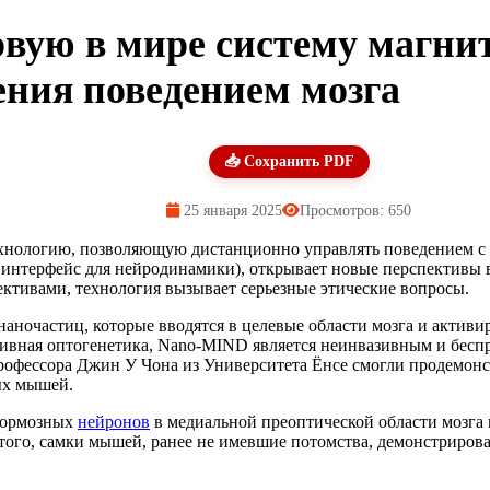
рвую в мире систему магни
ения поведением мозга
📥 Сохранить PDF
25 января 2025
Просмотров: 650
хнологию, позволяющую дистанционно управлять поведением 
интерфейс для нейродинамики), открывает новые перспективы 
ективами, технология вызывает серьезные этические вопросы.
ночастиц, которые вводятся в целевые области мозга и активи
ивная оптогенетика, Nano-MIND является неинвазивным и бесп
офессора Джин У Чона из Университета Ёнсе смогли продемонс
ых мышей.
 тормозных
нейронов
в медиальной преоптической области мозга 
 того, самки мышей, ранее не имевшие потомства, демонстриров