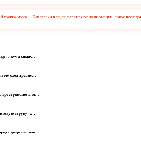
ей точки» мозга
|
Как запахи и звуки формируют наши эмоции: новое исследо
азад: вакуум може…
анило след древне…
: пространство для…
антовую струну: ф…
предупредили о нов…