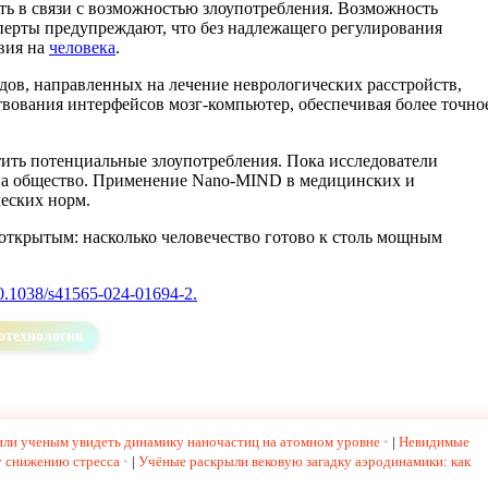
ь в связи с возможностью злоупотребления. Возможность
ерты предупреждают, что без надлежащего регулирования
вия на
человека
.
дов, направленных на лечение неврологических расстройств,
твования интерфейсов мозг-компьютер, обеспечивая более точно
тить потенциальные злоупотребления. Пока исследователи
 на общество. Применение Nano-MIND в медицинских и
еских норм.
открытым: насколько человечество готово к столь мощным
0.1038/s41565-024-01694-2.
отехнологии
или ученым увидеть динамику наночастиц на атомном уровне
|
Невидимые
у снижению стресса
|
Учёные раскрыли вековую загадку аэродинамики: как