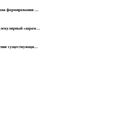
тапа формирования …
 молекулярный «шрам…
мнение существующи…