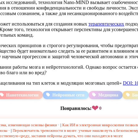
х исследований, технология Nano-MIND вызывает озабоченност
ния в отношении конфиденциальности и свободы личности. Эксп
ассовым сознанием, а также для несанкционированного воздейст
ожет использоваться для создания новых
терапевтических
подхо
 Кроме того, технология открывает перспективы для усовершенс
ельных команд.
ических принципов и строгого регулирования, чтобы предотвра
щество будет внимательно следить за ее развитием и влиянием
у научным прогрессом и защитой человеческой автономии и этич
ании работы мозга и нейротехнологий. Однако вопрос остается 
во благо или во вред?
нацеливания на тип клеток и модуляции мозговых цепей»
DOI: 1
Нанотехнологии
Нейронные сети
Медицина
Би
❤
Понравилось:
0
изма, изменяющая основы физики
|
Как ИИ и электронная микроскопия позвол
нозы
|
Переключатель тревожности в мозге: ученые нашли путь к безопасном
ственную среду, заставив нейроны думать, что они находятся в мозге