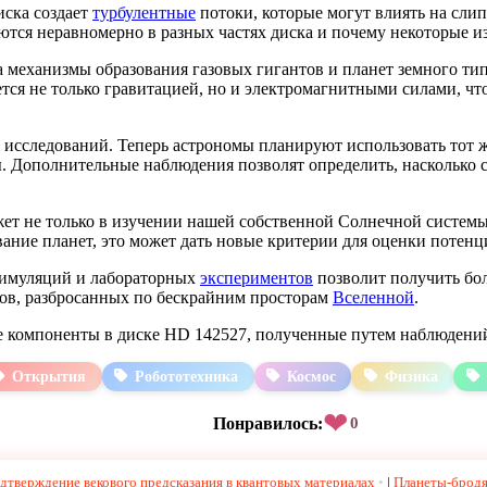
иска создает
турбулентные
потоки, которые могут влиять на сли
ются неравномерно в разных частях диска и почему некоторые 
 механизмы образования газовых гигантов и планет земного тип
уется не только гравитацией, но и электромагнитными силами, 
 исследований. Теперь астрономы планируют использовать тот 
 Дополнительные наблюдения позволят определить, насколько с
т не только в изучении нашей собственной Солнечной системы,
ние планет, это может дать новые критерии для оценки потенц
симуляций и лабораторных
экспериментов
позволит получить бо
ов, разбросанных по бескрайним просторам
Вселенной
.
е компоненты в диске HD 142527, полученные путем наблюден
Открытия
Робототехника
Космос
Физика
❤
Понравилось:
0
дтверждение векового предсказания в квантовых материалах
|
Планеты-бродя