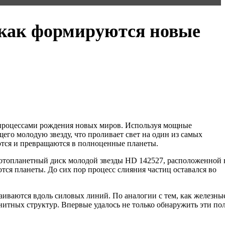
 как формируются новые
 процессами рождения новых миров. Используя мощные
го молодую звезду, что проливает свет на один из самых
тся и превращаются в полноценные планеты.
отопланетный диск молодой звезды HD 142527, расположенной 
ются планеты. До сих пор процесс слияния частиц оставался во
иваются вдоль силовых линий. По аналогии с тем, как железны
итных структур. Впервые удалось не только обнаружить эти пол