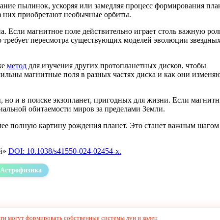
пание пылинок, ускоряя или замедляя процесс формирования план
из них приобретают необычные орбиты.
а. Если магнитное поле действительно играет столь важную рол
что требует пересмотра существующих моделей эволюции звездны
же
метод
для изучения других протопланетных дисков, чтобы
ильны магнитные поля в разных частях диска и как они изменя
 но и в поиске экзопланет, пригодных для жизни. Если магнит
иальной обитаемости миров за пределами Земли.
лее полную картину рождения планет. Это станет важным шагом
ий»
DOI: 10.1038/s41550-024-02454-x.
Астрофизика
ги могут формировать собственные системы лун и колец