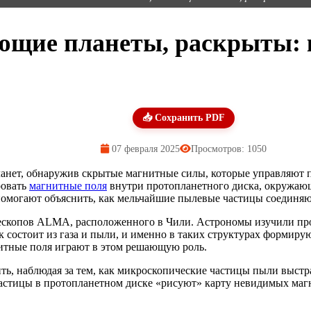
ющие планеты, раскрыты:
📥 Сохранить PDF
07 февраля 2025
Просмотров: 1050
анет, обнаружив скрытые магнитные силы, которые управляют
ровать
магнитные поля
внутри протопланетного диска, окружающе
помогают объяснить, как мельчайшие пылевые частицы соединяю
ескопов ALMA, расположенного в Чили. Астрономы изучили пр
к состоит из газа и пыли, и именно в таких структурах формиру
нитные поля играют в этом решающую роль.
ь, наблюдая за тем, как микроскопические частицы пыли выстра
астицы в протопланетном диске «рисуют» карту невидимых магн