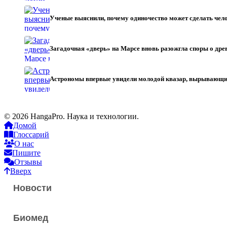
Ученые выяснили, почему одиночество может сделать чел
Загадочная «дверь» на Марсе вновь разожгла споры о др
Астрономы впервые увидели молодой квазар, вырывающи
© 2026 HangaPro. Наука и технологии.
Домой
Глоссарий
О нас
Пишите
Отзывы
Вверх
Новости
Биомед