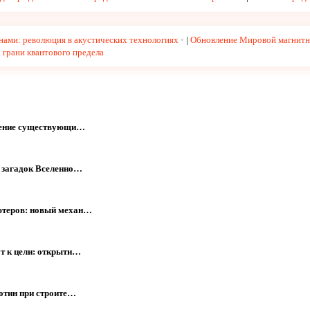
нами: революция в акустических технологиях
|
Обновление Мировой магнитн
 грани квантового предела
мнение существующи…
х загадок Вселенно…
ютеров: новый механ…
т к цели: открыти…
отин при строите…