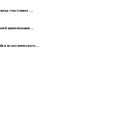
овека счастливее …
евней цивилизации…
йся из космического…