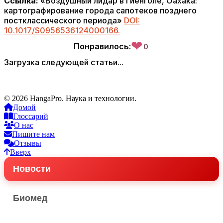
Ссылка:
«Воздушный лидар в Гиенголе, Оахака:
картографирование города сапотеков позднего
постклассического периода»
DOI:
10.1017/S0956536124000166.
❤
Понравилось:
0
Загрузка следующей статьи...
© 2026 HangaPro. Наука и технологии.
Домой
Глоссарий
О нас
Пишите нам
Отзывы
Вверх
Новости
Биомед