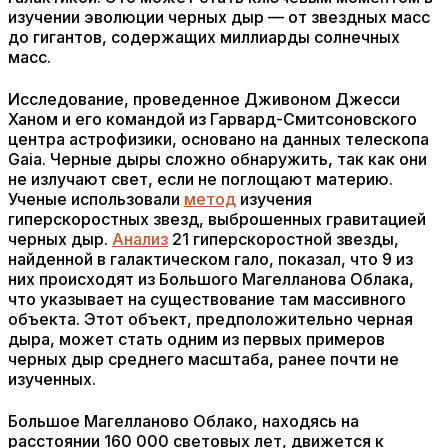
изучении эволюции черных дыр — от звездных масс
до гигантов, содержащих миллиарды солнечных
масс.
Исследование, проведенное Дживоном Джесси
Ханом и его командой из Гарвард-Смитсоновского
центра астрофизики, основано на данных телескопа
Gaia. Черные дыры сложно обнаружить, так как они
не излучают свет, если не поглощают материю.
Ученые использовали
метод
изучения
гиперскоростных звезд, выброшенных гравитацией
черных дыр.
Анализ
21 гиперскоростной звезды,
найденной в галактическом гало, показал, что 9 из
них происходят из Большого Магелланова Облака,
что указывает на существование там массивного
объекта. Этот объект, предположительно черная
дыра, может стать одним из первых примеров
черных дыр среднего масштаба, ранее почти не
изученных.
Большое Магелланово Облако, находясь на
расстоянии 160 000 световых лет, движется к