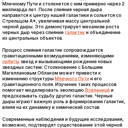
Млечному Пути и столкнется с ним примерно через 2
миллиарда лет. После слияния черная дыра
направится к центру нашей галактики и сольется со
Стрельцом A*, увеличивая массу центральной
черной дыры. Это демонстрирует механизм роста
черных дыр через слияние
галактик
и объединение
их центральных объектов.
Процесс слияния галактик сопровождается
гравитационными возмущениями, изменяющими
орбиты
звезд и вызывающими рождение новых
звездных систем. Столкновение с Большим
Магеллановым Облаком может привести к
изменению структуры
Млечного Пути
и его
гравитационного поля. Изучение таких процессов
помогает моделировать эволюцию
Вселенной
и
предсказывать судьбу других галактик. Черные
дыры играют важную роль в формировании галактик,
влияя на их динамику и химический состав.
Современные наблюдения и будущие исследования,
возможно, подтвердят существование этой черной