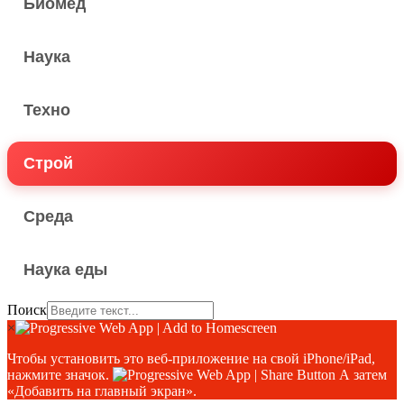
Биомед
Наука
Техно
Строй
Среда
Наука еды
Поиск
×
Чтобы установить это веб-приложение на свой iPhone/iPad,
нажмите значок.
А затем
«Добавить на главный экран».