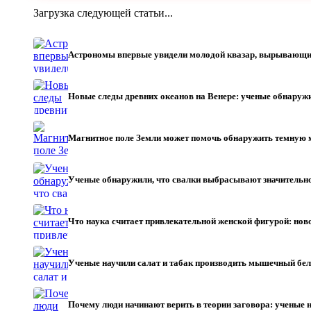
Загрузка следующей статьи...
Астрономы впервые увидели молодой квазар, вырывающи
Новые следы древних океанов на Венере: ученые обнару
Магнитное поле Земли может помочь обнаружить темную
Ученые обнаружили, что свалки выбрасывают значительн
Что наука считает привлекательной женской фигурой: нов
Ученые научили салат и табак производить мышечный бе
Почему люди начинают верить в теории заговора: учены