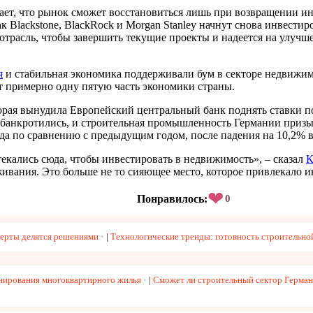
тает, что рынок сможет восстановиться лишь при возвращении 
ак Blackstone, BlackRock и Morgan Stanley начнут снова инвести
трасль, чтобы завершить текущие проекты и надеется на улучше
я
и стабильная экономика поддерживали бум в секторе недвижим
ет примерно одну пятую часть экономики страны.
торая вынудила Европейский центральный банк поднять ставки 
обанкротились, и строительная промышленность Германии призы
да по сравнению с предыдущим годом, после падения на 10,2% в
екались сюда, чтобы инвестировать в недвижимость», – сказал
К
ивания. Это больше не то сияющее место, которое привлекало и
❤
Понравилось:
0
перты делятся решениями
|
Технологические тренды: готовность строительно
нирования многоквартирного жилья
|
Сможет ли строительный сектор Герман