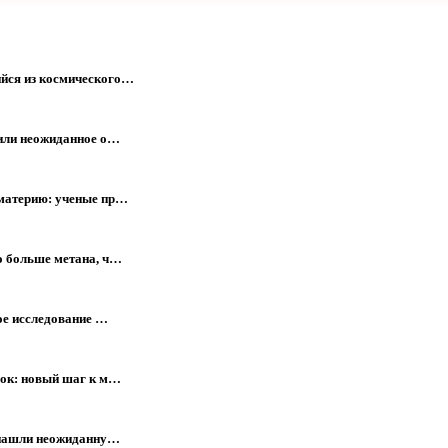
йся из космического…
жили неожиданное о…
 материю: ученые пр…
о больше метана, ч…
ое исследование …
лок: новый шаг к м…
е нашли неожиданну…