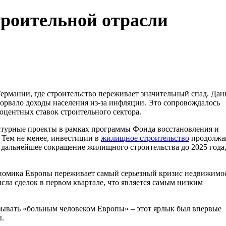
троительной отрасли
ермании, где строительство переживает значительный спад. Да
одорвало доходы населения из-за инфляции. Это сопровождалось
центных ставок строительного сектора.
уктурные проекты в рамках программы Фонда восстановления и
Тем не менее, инвестиции в
жилищное строительство
продолжа
т дальнейшее сокращение жилищного строительства до 2025 года
кономика Европы переживает самый серьезный кризис недвижимо
сла сделок в первом квартале, что является самым низким
называть «больным человеком Европы» – этот ярлык был впервые
ы.