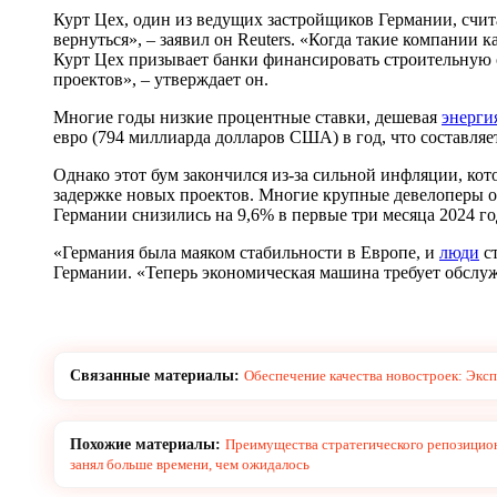
Курт Цех, один из ведущих застройщиков Германии, счи
вернуться», – заявил он Reuters. «Когда такие компании к
Курт Цех призывает банки финансировать строительную о
проектов», – утверждает он.
Многие годы низкие процентные ставки, дешевая
энерги
евро (794 миллиарда долларов США) в год, что составля
Однако этот бум закончился из-за сильной инфляции, ко
задержке новых проектов. Многие крупные девелоперы 
Германии снизились на 9,6% в первые три месяца 2024 го
«Германия была маяком стабильности в Европе, и
люди
ст
Германии. «Теперь экономическая машина требует обслуж
Связанные материалы:
Обеспечение качества новостроек: Экс
Похожие материалы:
Преимущества стратегического репозицио
занял больше времени, чем ожидалось