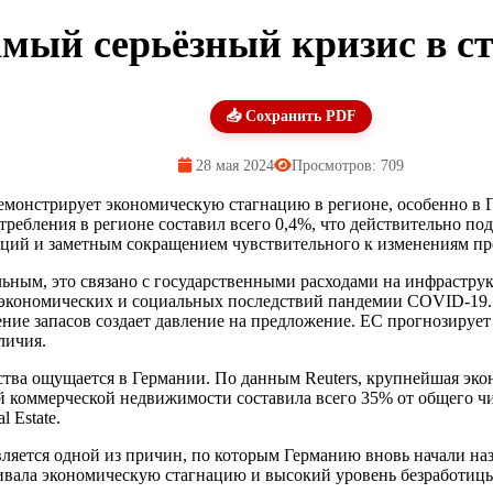
мый серьёзный кризис в с
📥 Сохранить PDF
28 мая 2024
Просмотров: 709
монстрирует экономическую стагнацию в регионе, особенно в Г
требления в регионе составил всего 0,4%, что действительно п
ций и заметным сокращением чувствительного к изменениям про
ильным, это связано с государственными расходами на инфрастр
экономических и социальных последствий пандемии COVID-19. 
ление запасов создает давление на предложение. ЕС прогнозируе
личия.
ства ощущается в Германии. По данным Reuters, крупнейшая э
й коммерческой недвижимости составила всего 35% от общего чи
 Estate.
 является одной из причин, по которым Германию вновь начали 
еживала экономическую стагнацию и высокий уровень безработиц